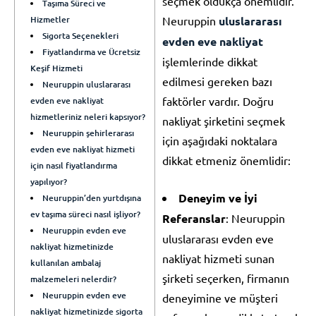
seçmek oldukça önemlidir.
Taşıma Süreci ve
Hizmetler
Neuruppin
uluslararası
Sigorta Seçenekleri
evden eve nakliyat
Fiyatlandırma ve Ücretsiz
işlemlerinde dikkat
Keşif Hizmeti
edilmesi gereken bazı
Neuruppin uluslararası
faktörler vardır. Doğru
evden eve nakliyat
hizmetleriniz neleri kapsıyor?
nakliyat şirketini seçmek
Neuruppin şehirlerarası
için aşağıdaki noktalara
evden eve nakliyat hizmeti
dikkat etmeniz önemlidir:
için nasıl fiyatlandırma
yapılıyor?
Deneyim ve İyi
Neuruppin’den yurtdışına
ev taşıma süreci nasıl işliyor?
Referanslar
: Neuruppin
Neuruppin evden eve
uluslararası evden eve
nakliyat hizmetinizde
nakliyat hizmeti sunan
kullanılan ambalaj
şirketi seçerken, firmanın
malzemeleri nelerdir?
Neuruppin evden eve
deneyimine ve müşteri
nakliyat hizmetinizde sigorta