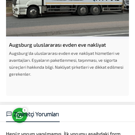
Augsburg uluslararası evden eve nakliyat
Müşteri Temsilcisi
Augsburg'da uluslararası evden eve nakliyat hizmetleri ve
avantajları. Eşyaların paketlenmesi, taşınması, ve sigorta
süreçleri hakkında bilgi. Nakliyat şirketleri ve dikkat edilmesi
gerekenler.
Cevap Yaz
1
Ziyaretçi Yorumları
Henüz yorum yapılmamış. İlk yorumu aşağıdaki form