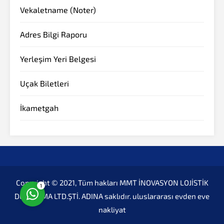
Vekaletname (Noter)
Adres Bilgi Raporu
Yerleşim Yeri Belgesi
Müşteri Temsilcisi
Uçak Biletleri
İkametgah
Cevap Yaz
Copyright © 2021, Tüm hakları MMT İNOVASYON LOJİSTİK
1
DEPOLAMA LTD.ŞTİ. ADINA saklıdır.
uluslararası evden eve
nakliyat