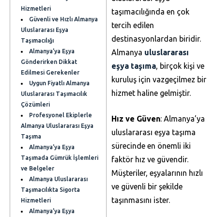
Hizmetleri
taşımacılığında en çok
Güvenli ve Hızlı Almanya
tercih edilen
Uluslararası Eşya
destinasyonlardan biridir.
Taşımacılığı
Almanya’ya Eşya
Almanya
uluslararası
Gönderirken Dikkat
eşya taşıma
, birçok kişi ve
Edilmesi Gerekenler
kuruluş için vazgeçilmez bir
Uygun Fiyatlı Almanya
hizmet haline gelmiştir.
Uluslararası Taşımacılık
Çözümleri
Profesyonel Ekiplerle
Hız ve Güven
: Almanya’ya
Almanya Uluslararası Eşya
uluslararası eşya taşıma
Taşıma
sürecinde en önemli iki
Almanya’ya Eşya
Taşımada Gümrük İşlemleri
faktör hız ve güvendir.
ve Belgeler
Müşteriler, eşyalarının hızlı
Almanya Uluslararası
ve güvenli bir şekilde
Taşımacılıkta Sigorta
taşınmasını ister.
Hizmetleri
Almanya’ya Eşya