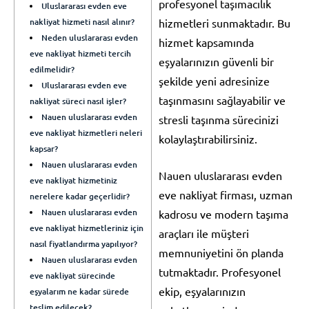
profesyonel taşımacılık
Uluslararası evden eve
nakliyat hizmeti nasıl alınır?
hizmetleri sunmaktadır. Bu
Neden uluslararası evden
hizmet kapsamında
eve nakliyat hizmeti tercih
eşyalarınızın güvenli bir
edilmelidir?
şekilde yeni adresinize
Uluslararası evden eve
taşınmasını sağlayabilir ve
nakliyat süreci nasıl işler?
Nauen uluslararası evden
stresli taşınma sürecinizi
eve nakliyat hizmetleri neleri
kolaylaştırabilirsiniz.
kapsar?
Nauen uluslararası evden
Nauen uluslararası evden
eve nakliyat hizmetiniz
eve nakliyat firması, uzman
nerelere kadar geçerlidir?
Nauen uluslararası evden
kadrosu ve modern taşıma
eve nakliyat hizmetleriniz için
araçları ile müşteri
nasıl fiyatlandırma yapılıyor?
memnuniyetini ön planda
Nauen uluslararası evden
tutmaktadır. Profesyonel
eve nakliyat sürecinde
ekip, eşyalarınızın
eşyalarım ne kadar sürede
teslim edilecek?