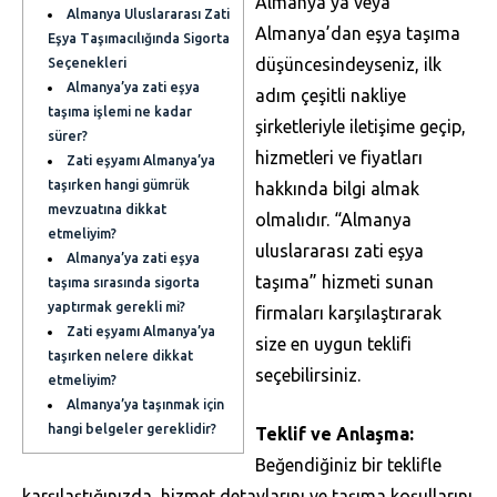
Almanya’ya veya
Almanya Uluslararası Zati
Almanya’dan eşya taşıma
Eşya Taşımacılığında Sigorta
düşüncesindeyseniz, ilk
Seçenekleri
Almanya’ya zati eşya
adım çeşitli nakliye
taşıma işlemi ne kadar
şirketleriyle iletişime geçip,
sürer?
hizmetleri ve fiyatları
Zati eşyamı Almanya’ya
taşırken hangi gümrük
hakkında bilgi almak
mevzuatına dikkat
olmalıdır. “Almanya
etmeliyim?
uluslararası zati eşya
Almanya’ya zati eşya
taşıma” hizmeti sunan
taşıma sırasında sigorta
yaptırmak gerekli mi?
firmaları karşılaştırarak
Zati eşyamı Almanya’ya
size en uygun teklifi
taşırken nelere dikkat
seçebilirsiniz.
etmeliyim?
Almanya’ya taşınmak için
hangi belgeler gereklidir?
Teklif ve Anlaşma:
Beğendiğiniz bir teklifle
karşılaştığınızda, hizmet detaylarını ve taşıma koşullarını