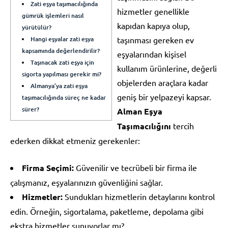
Zati eşya taşımacılığında
hizmetler genellikle
gümrük işlemleri nasıl
kapıdan kapıya olup,
yürütülür?
Hangi eşyalar zati eşya
taşınması gereken ev
kapsamında değerlendirilir?
eşyalarından kişisel
Taşınacak zati eşya için
kullanım ürünlerine, değerli
sigorta yapılması gerekir mi?
objelerden araçlara kadar
Almanya’ya zati eşya
geniş bir yelpazeyi kapsar.
taşımacılığında süreç ne kadar
sürer?
Alman Eşya
Taşımacılığını
tercih
ederken dikkat etmeniz gerekenler:
Firma Seçimi:
Güvenilir ve tecrübeli bir firma ile
çalışmanız, eşyalarınızın güvenliğini sağlar.
Hizmetler:
Sundukları hizmetlerin detaylarını kontrol
edin. Örneğin, sigortalama, paketleme, depolama gibi
ekstra hizmetler sunuyorlar mı?