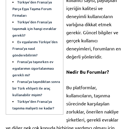
Türkiye’den Fransa’ya
içeriğin kalitesi ve
Parça Eşya Taşıma Forum
Firmaları
deneyimli kullanıcıların
Türkiye’den Fransa’ya
varlığına dikkat etmek
taşınmak için hangi evraklar
gerekir. Güncel bilgiler ve
gerekli?
gerçek kullanıcı
Ev eşyalarımı Türkiye’den
deneyimleri, forumların en
Fransa’ya nasıl
gönderebilirim?
değerli yönleridir.
Fransa’ya taşınırken ev
eşyalarımın sigortalanması
Nedir Bu Forumlar?
gerekli mi?
Fransa’ya taşındıktan sonra
Bu platformlar,
bir Türk ehliyeti ile araç
kullanabilir miyim?
kullanıcıların, taşınma
Türkiye’den Fransa’ya
sürecinde karşılaşılan
taşınma maliyeti ne kadar?
zorluklar, önerilen nakliye
şirketleri, gerekli evraklar
ve diğer pek çok konuda birbirine yardımcı olması için