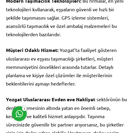
Modern Taşımacılık Teknolojileri:
Bu firmalar, en yeni
teknolojileri kullanarak, eşyaların güvenli ve hızlı bir
şekilde taşınmasını sağlar. GPS izleme sistemleri,
asansörlü taşımacılık ve özel ambalaj malzemeleri bu
teknolojilerden bazılarıdır.
Müşteri Temsilcisi
Müşteri Odaklı Hizmet:
Yozgat’ta faaliyet gösteren
uluslararası ev eşyası taşımacılığı şirketleri, müşteri
memnuniyetini öncelikleri arasında tutarlar. Detaylı
planlama ve kişiye özel çözümler ile müşterilerinin
beklentilerini aşmayı hedeflerler.
Cevap Yaz
Yozgat Uluslararası Evden eve Nakliyat
sektörünün bu
denli ilerlemesinin altında yatan en önemli sebep,
1
kesintisiz ve kaliteli hizmet anlayışıdır. Taşınma
sürecinizde güvenilir bir partner arıyorsanız, bu şirketler
sizin için doğru adres olabilir. Unutmayın, doğru seçim