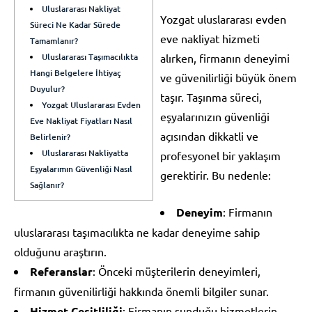
Uluslararası Nakliyat
Yozgat uluslararası evden
Süreci Ne Kadar Sürede
eve nakliyat hizmeti
Tamamlanır?
Uluslararası Taşımacılıkta
alırken, firmanın deneyimi
Hangi Belgelere İhtiyaç
ve güvenilirliği büyük önem
Duyulur?
taşır. Taşınma süreci,
Yozgat Uluslararası Evden
eşyalarınızın güvenliği
Eve Nakliyat Fiyatları Nasıl
açısından dikkatli ve
Belirlenir?
Uluslararası Nakliyatta
profesyonel bir yaklaşım
Eşyalarımın Güvenliği Nasıl
gerektirir. Bu nedenle:
Sağlanır?
Deneyim
: Firmanın
uluslararası taşımacılıkta ne kadar deneyime sahip
olduğunu araştırın.
Referanslar
: Önceki müşterilerin deneyimleri,
firmanın güvenilirliği hakkında önemli bilgiler sunar.
Hizmet Çeşitliliği
: Firmanın sunduğu hizmetlerin,