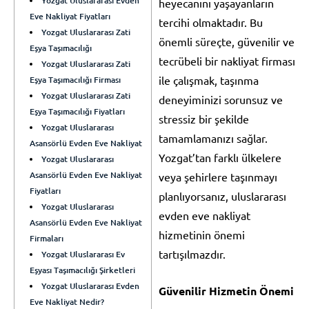
Yozgat Uluslararası Evden
heyecanını yaşayanların
Eve Nakliyat Fiyatları
tercihi olmaktadır. Bu
Yozgat Uluslararası Zati
önemli süreçte, güvenilir ve
Eşya Taşımacılığı
tecrübeli bir nakliyat firması
Yozgat Uluslararası Zati
ile çalışmak, taşınma
Eşya Taşımacılığı Firması
Yozgat Uluslararası Zati
deneyiminizi sorunsuz ve
Eşya Taşımacılığı Fiyatları
stressiz bir şekilde
Yozgat Uluslararası
tamamlamanızı sağlar.
Asansörlü Evden Eve Nakliyat
Yozgat’tan farklı ülkelere
Yozgat Uluslararası
Asansörlü Evden Eve Nakliyat
veya şehirlere taşınmayı
Fiyatları
planlıyorsanız, uluslararası
Yozgat Uluslararası
evden eve nakliyat
Asansörlü Evden Eve Nakliyat
hizmetinin önemi
Firmaları
tartışılmazdır.
Yozgat Uluslararası Ev
Eşyası Taşımacılığı Şirketleri
Yozgat Uluslararası Evden
Güvenilir Hizmetin Önemi
Eve Nakliyat Nedir?