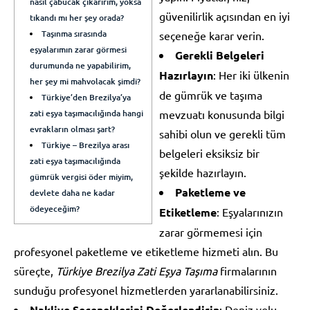
nasıl çabucak çıkarırım, yoksa
güvenilirlik açısından en iyi
tıkandı mı her şey orada?
Taşınma sırasında
seçeneğe karar verin.
eşyalarımın zarar görmesi
Gerekli Belgeleri
durumunda ne yapabilirim,
Hazırlayın
: Her iki ülkenin
her şey mi mahvolacak şimdi?
de gümrük ve taşıma
Türkiye’den Brezilya’ya
zati eşya taşımacılığında hangi
mevzuatı konusunda bilgi
evrakların olması şart?
sahibi olun ve gerekli tüm
Türkiye – Brezilya arası
belgeleri eksiksiz bir
zati eşya taşımacılığında
şekilde hazırlayın.
gümrük vergisi öder miyim,
Paketleme ve
devlete daha ne kadar
ödeyeceğim?
Etiketleme
: Eşyalarınızın
zarar görmemesi için
profesyonel paketleme ve etiketleme hizmeti alın. Bu
süreçte,
Türkiye Brezilya Zati Eşya Taşıma
firmalarının
sunduğu profesyonel hizmetlerden yararlanabilirsiniz.
Nakliye Seçeneklerini Değerlendirin
: Deniz yolu