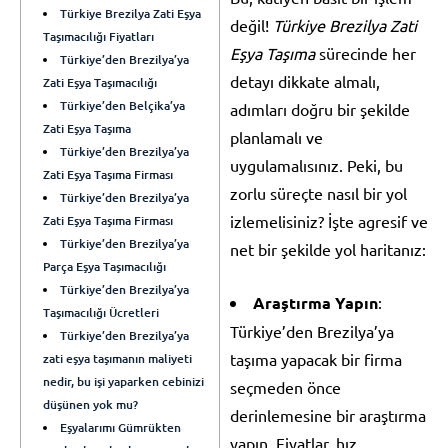
Türkiye Brezilya Zati Eşya
değil!
Türkiye Brezilya Zati
Taşımacılığı Fiyatları
Eşya Taşıma
sürecinde her
Türkiye’den Brezilya’ya
detayı dikkate almalı,
Zati Eşya Taşımacılığı
Türkiye’den Belçika’ya
adımları doğru bir şekilde
Zati Eşya Taşıma
planlamalı ve
Türkiye’den Brezilya’ya
uygulamalısınız. Peki, bu
Zati Eşya Taşıma Firması
zorlu süreçte nasıl bir yol
Türkiye’den Brezilya’ya
izlemelisiniz? İşte agresif ve
Zati Eşya Taşıma Firması
Türkiye’den Brezilya’ya
net bir şekilde yol haritanız:
Parça Eşya Taşımacılığı
Türkiye’den Brezilya’ya
Araştırma Yapın
:
Taşımacılığı Ücretleri
Türkiye’den Brezilya’ya
Türkiye’den Brezilya’ya
taşıma yapacak bir firma
zati eşya taşımanın maliyeti
nedir, bu işi yaparken cebinizi
seçmeden önce
düşünen yok mu?
derinlemesine bir araştırma
Eşyalarımı Gümrükten
yapın. Fiyatlar, hız,