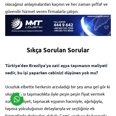
olacağınız anlaşmalardan kaçının ve her zaman şeffaf ve
güvenilir hizmet veren firmalarla çalışın.
Müşteri Temsilcisi
Sıkça Sorulan Sorular
Türkiye’den Brezilya’ya zati eşya taşımanın maliyeti
nedir, bu işi yaparken cebinizi düşünen yok mu?
Cevap Yaz
Ucuzluk elbette herkesin arzuladığı bir şey ama gel gör ki
uluslararası taşımacılıkta öyle peşin peşin fiyat vermek
1
zor iş. Maliyet, taşınacak eşyanın hacmiyle, ağırlığıyla,
taşıma yolculuğunun detaylarıyla ve seçtiğiniz ek
hizmetlerle doğrudan alakalı. Gemi, uçak ya da karayolu