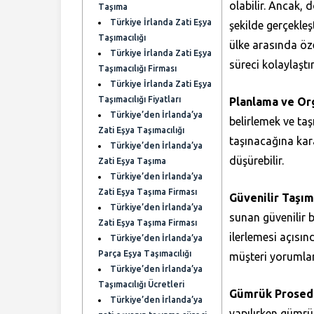
olabilir. Ancak, d
Taşıma
Türkiye İrlanda Zati Eşya
şekilde gerçekleşt
Taşımacılığı
ülke arasında öze
Türkiye İrlanda Zati Eşya
süreci kolaylaştı
Taşımacılığı Firması
Türkiye İrlanda Zati Eşya
Taşımacılığı Fiyatları
Planlama ve Or
Türkiye’den İrlanda’ya
belirlemek ve taş
Zati Eşya Taşımacılığı
taşınacağına kara
Türkiye’den İrlanda’ya
düşürebilir.
Zati Eşya Taşıma
Türkiye’den İrlanda’ya
Zati Eşya Taşıma Firması
Güvenilir Taşım
Türkiye’den İrlanda’ya
sunan güvenilir 
Zati Eşya Taşıma Firması
ilerlemesi açısın
Türkiye’den İrlanda’ya
Parça Eşya Taşımacılığı
müşteri yorumları
Türkiye’den İrlanda’ya
Taşımacılığı Ücretleri
Gümrük Prosedü
Türkiye’den İrlanda’ya
yapılırken gümrü