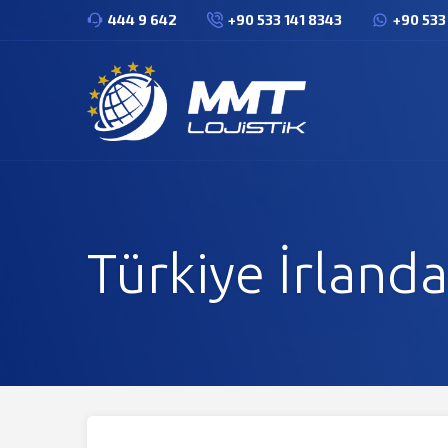
444 9 642
+90 533 141 8343
+90 533
Türkiye İrland