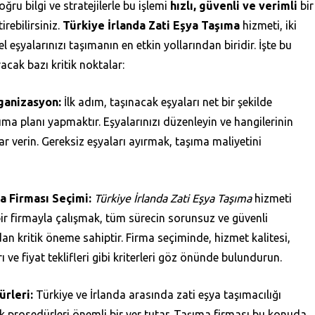
oğru bilgi ve stratejilerle bu işlemi
hızlı, güvenli ve verimli
bir
irebilirsiniz.
Türkiye İrlanda Zati Eşya Taşıma
hizmeti, iki
l eşyalarınızı taşımanın en etkin yollarından biridir. İşte bu
racak bazı kritik noktalar:
ganizasyon:
İlk adım, taşınacak eşyaları net bir şekilde
ıma planı yapmaktır. Eşyalarınızı düzenleyin ve hangilerinin
r verin. Gereksiz eşyaları ayırmak, taşıma maliyetini
a Firması Seçimi:
Türkiye İrlanda Zati Eşya Taşıma
hizmeti
bir firmayla çalışmak, tüm sürecin sorunsuz ve güvenli
dan kritik öneme sahiptir. Firma seçiminde, hizmet kalitesi,
 ve fiyat teklifleri gibi kriterleri göz önünde bulundurun.
rleri:
Türkiye ve İrlanda arasında zati eşya taşımacılığı
k prosedürleri önemli bir yer tutar. Taşıma firması bu konuda