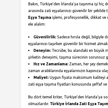
Bakın, Türkiye’den İrlanda’ya taşınma işi hiç de
arasında zati eşyalarınızı güvenilir bir şekilde
Eşya Taşıma
işlemi, profesyonellik, dikkat ve 
ele alalım:
Güvenilirlik:
Sadece hırsla değil, bilgiyle d
eşyalarınızı taşırken güvenilir bir hizmet almak
Deneyim:
Tecrübe, bu alandaki en büyük müt
şirketin deneyimi, taşıma sürecinin sorunsuz g
Hız ve Zamanlama:
Zaman, her şey demektir
zaman aralıklarında eşyalarınızın kapınıza ulaş
Maliyet:
Uygun fiyata maksimum kaliteyi al
zati eşya taşıma fiyatları konusunda şeffaf ve a
Bu dört temel kriter, Türkiye’den İrlanda’ya so
olmazlardır.
Türkiye İrlanda Zati Eşya Taşı