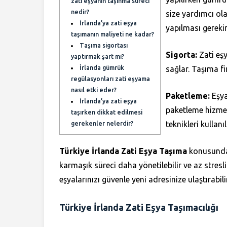
zati eşyanın taşınma süreci
nedir?
size yardımcı ola
İrlanda’ya zati eşya
yapılması gerekir
taşımanın maliyeti ne kadar?
Taşıma sigortası
Sigorta:
Zati eşy
yaptırmak şart mı?
İrlanda gümrük
sağlar. Taşıma f
regülasyonları zati eşyama
nasıl etki eder?
Paketleme:
Eşya
İrlanda’ya zati eşya
paketleme hizmeti 
taşırken dikkat edilmesi
teknikleri kullanı
gerekenler nelerdir?
Türkiye İrlanda Zati Eşya Taşıma
konusunda, 
karmaşık süreci daha yönetilebilir ve az stresli 
eşyalarınızı güvenle yeni adresinize ulaştırabili
Türkiye İrlanda Zati Eşya Taşımacılığı