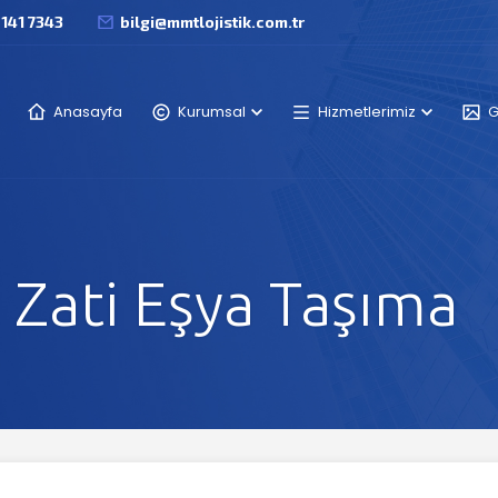
 141 7343
bilgi@mmtlojistik.com.tr
Anasayfa
Kurumsal
Hizmetlerimiz
G
a Zati Eşya Taşıma