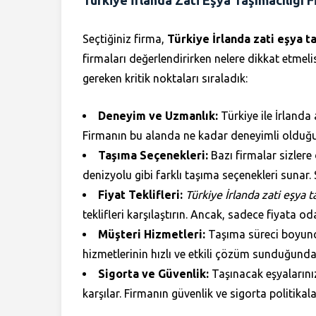
Türkiye İrlanda Zati Eşya Taşımacılığı F
Seçtiğiniz firma,
Türkiye İrlanda zati eşya t
firmaları değerlendirirken nelere dikkat etmeli
gereken kritik noktaları sıraladık:
Deneyim ve Uzmanlık:
Türkiye ile İrlanda 
Firmanın bu alanda ne kadar deneyimli olduğ
Taşıma Seçenekleri:
Bazı firmalar sizler
denizyolu gibi farklı taşıma seçenekleri sunar. 
Fiyat Teklifleri:
Türkiye İrlanda zati eşya ta
teklifleri karşılaştırın. Ancak, sadece fiyata
Müşteri Hizmetleri:
Taşıma süreci boyunca,
hizmetlerinin hızlı ve etkili çözüm sunduğund
Sigorta ve Güvenlik:
Taşınacak eşyalarını
karşılar. Firmanın güvenlik ve sigorta politikala