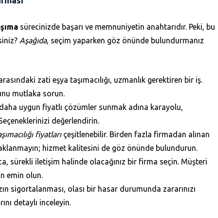
irması
aşıma
sürecinizde başarı ve memnuniyetin anahtarıdır. Peki, bu
siniz?
Aşağıda
, seçim yaparken göz önünde bulundurmanız
arasındaki zati eşya taşımacılığı, uzmanlık gerektiren bir iş.
unu mutlaka sorun.
e daha uygun fiyatlı çözümler sunmak adına karayolu,
Seçeneklerinizi değerlendirin.
şımacılığı fiyatları
çeşitlenebilir. Birden fazla firmadan alınan
 odaklanmayın; hizmet kalitesini de göz önünde bulundurun.
 sürekli iletişim halinde olacağınız bir firma seçin. Müşteri
an emin olun.
zın sigortalanması, olası bir hasar durumunda zararınızı
rını detaylı inceleyin.