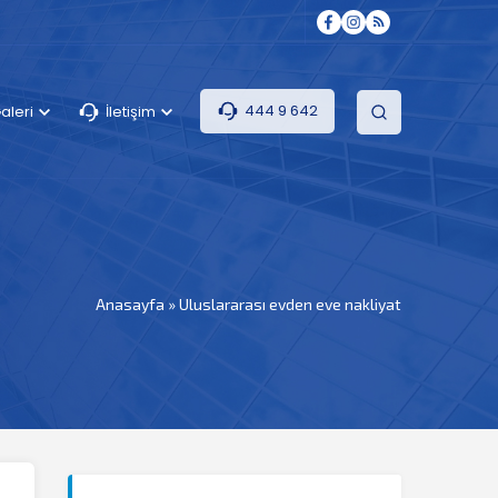
444 9 642
aleri
İletişim
Anasayfa
»
Uluslararası evden eve nakliyat