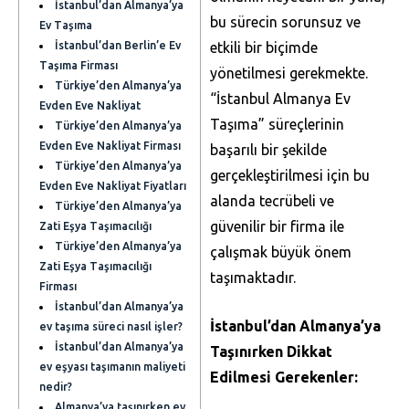
İstanbul’dan Almanya’ya
bu sürecin sorunsuz ve
Ev Taşıma
İstanbul’dan Berlin’e Ev
etkili bir biçimde
Taşıma Firması
yönetilmesi gerekmekte.
Türkiye’den Almanya’ya
“İstanbul Almanya Ev
Evden Eve Nakliyat
Taşıma” süreçlerinin
Türkiye’den Almanya’ya
Evden Eve Nakliyat Firması
başarılı bir şekilde
Türkiye’den Almanya’ya
gerçekleştirilmesi için bu
Evden Eve Nakliyat Fiyatları
alanda tecrübeli ve
Türkiye’den Almanya’ya
güvenilir bir firma ile
Zati Eşya Taşımacılığı
Türkiye’den Almanya’ya
çalışmak büyük önem
Zati Eşya Taşımacılığı
taşımaktadır.
Firması
İstanbul’dan Almanya’ya
İstanbul’dan Almanya’ya
ev taşıma süreci nasıl işler?
İstanbul’dan Almanya’ya
Taşınırken Dikkat
ev eşyası taşımanın maliyeti
Edilmesi Gerekenler:
nedir?
Almanya’ya taşınırken ev