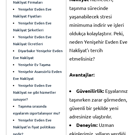
Nakliyat Firmaları
taşınma sürecinde
Yenişehir Evden Eve
yaşanabilecek stresi
Nakliyat Fiyatları
Yenişehir Evden Eve
minimuma indirir ve işleri
Nakliyat Şirketleri
oldukça kolaylaştırır. Peki,
Yenişehir Evden Eve
neden Yenişehir Evden Eve
Nakliyat Ücretleri
Nakliyat’ı tercih
Diyarbakır Yenişehir Evden
Eve Nakliyat
etmelisiniz?
Yenişehir Ev Taşıma
Yenişehir Asansörlü Evden
Avantajlar:
Eve Nakliyat
Yenişehir Evden Eve
Güvenilirlik:
Eşyalarınız
Nakliyat ne gibi hizmetler
taşınırken zarar görmeden,
sunuyor?
Taşınma sırasında
güvenli bir şekilde yeni
eşyalarım sigortalanıyor mu?
adresinize ulaştırılır.
Yenişehir Evden Eve
Deneyim:
Uzman
Nakliyat’ın fiyat politikası
ekiplerimiz, yılların verdiği
nedir?