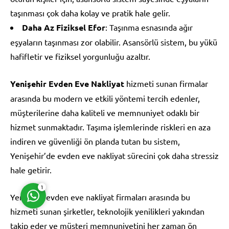
taşınması çok daha kolay ve pratik hale gelir.
Daha Az Fiziksel Efor
: Taşınma esnasında ağır
eşyaların taşınması zor olabilir. Asansörlü sistem, bu yükü
hafifletir ve fiziksel yorgunluğu azaltır.
Müşteri Temsilcisi
Yenişehir Evden Eve Nakliyat
hizmeti sunan firmalar
arasında bu modern ve etkili yöntemi tercih edenler,
müşterilerine daha kaliteli ve memnuniyet odaklı bir
hizmet sunmaktadır. Taşıma işlemlerinde riskleri en aza
indiren ve güvenliği ön planda tutan bu sistem,
Cevap Yaz
Yenişehir’de evden eve nakliyat sürecini çok daha stressiz
hale getirir.
1
Yenişehir evden eve nakliyat firmaları arasında bu
hizmeti sunan şirketler, teknolojik yenilikleri yakından
takip eder ve müşteri memnuniyetini her zaman ön