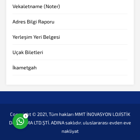
Vekaletname (Noter)
Adres Bilgi Raporu
Yerleşim Yeri Belgesi
Müşteri Temsilcisi
Uçak Biletleri
İkametgah
Cevap Yaz
Copyright © 2021, Tüm hakları MMT İNOVASYON LOJİSTİK
1
DEPOLAMA LTD.ŞTİ. ADINA saklıdır.
uluslararası evden eve
nakliyat