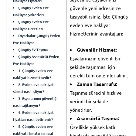
Nakliyat Fiyatları
güvenle yeni adresinize
Çüngüş Evden Eve
Nakliyat Şirketleri
taşıyabilirsiniz. İşte Çüngüş
Çüngüş Evden Eve
evden eve nakliyat
Nakliyat Ücretleri
hizmetlerinin avantajları:
Diyarbakır Çüngüş Evden
Eve Nakliyat
Güvenilir Hizmet:
Çüngüş Ev Taşıma
Çüngüş Asansörlü Evden
Eşyalarınızın güvenli bir
Eve Nakliyat
şekilde taşınması için
1. Çüngüş evden eve
gerekli tüm önlemler alınır.
nakliyat hizmeti nedir?
Zaman Tasarrufu:
2. Evden eve nakliyat
süreci nasıl işliyor?
Taşınma sürecini hızlı ve
3. Eşyalarımın güvenliği
verimli bir şekilde
nasıl sağlanıyor?
yönetirler.
4. Evden eve nakliyat
Asansörlü Taşıma:
fiyatları nasıl belirlenir?
5. Çüngüş evden eve
Özellikle yüksek katlı
nakliyat firmalarını nasıl
binalarda asansörlü taşıma