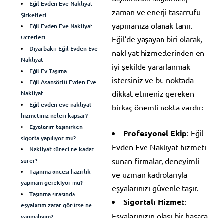
Eğil Evden Eve Nakliyat
zaman ve enerji tasarrufu
Şirketleri
yapmanıza olanak tanır.
Eğil Evden Eve Nakliyat
Ücretleri
Eğil’de yaşayan biri olarak,
Diyarbakır Eğil Evden Eve
nakliyat hizmetlerinden en
Nakliyat
iyi şekilde yararlanmak
Eğil Ev Taşıma
istersiniz ve bu noktada
Eğil Asansörlü Evden Eve
dikkat etmeniz gereken
Nakliyat
Eğil evden eve nakliyat
birkaç önemli nokta vardır:
hizmetiniz neleri kapsar?
Eşyalarım taşınırken
Profesyonel Ekip
: Eğil
sigorta yapılıyor mu?
Evden Eve Nakliyat hizmeti
Nakliyat süreci ne kadar
sunan firmalar, deneyimli
sürer?
Taşınma öncesi hazırlık
ve uzman kadrolarıyla
yapmam gerekiyor mu?
eşyalarınızı güvenle taşır.
Taşınma sırasında
Sigortalı Hizmet
:
eşyalarım zarar görürse ne
Eşyalarınızın olası bir hasara
yapmalıyım?