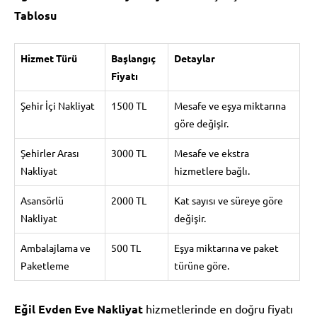
Tablosu
Hizmet Türü
Başlangıç
Detaylar
Fiyatı
Şehir İçi Nakliyat
1500 TL
Mesafe ve eşya miktarına
göre değişir.
Şehirler Arası
3000 TL
Mesafe ve ekstra
Nakliyat
hizmetlere bağlı.
Asansörlü
2000 TL
Kat sayısı ve süreye göre
Nakliyat
değişir.
Ambalajlama ve
500 TL
Eşya miktarına ve paket
Paketleme
türüne göre.
Eğil Evden Eve Nakliyat
hizmetlerinde en doğru fiyatı