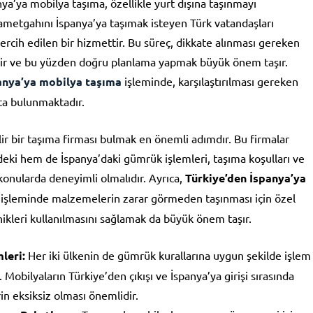
ya’ya mobilya taşıma, özellikle yurt dışına taşınmayı
ametgahını İspanya’ya taşımak isteyen Türk vatandaşları
tercih edilen bir hizmettir. Bu süreç, dikkate alınması gereken
erir ve bu yüzden doğru planlama yapmak büyük önem taşır.
anya’ya mobilya taşıma
işleminde, karşılaştırılması gereken
ta bulunmaktadır.
ilir bir taşıma firması bulmak en önemli adımdır. Bu firmalar
deki hem de İspanya’daki gümrük işlemleri, taşıma koşulları ve
konularda deneyimli olmalıdır. Ayrıca,
Türkiye’den İspanya’ya
işleminde malzemelerin zarar görmeden taşınması için özel
ikleri kullanılmasını sağlamak da büyük önem taşır.
leri:
Her iki ülkenin de gümrük kurallarına uygun şekilde işlem
 Mobilyaların Türkiye’den çıkışı ve İspanya’ya girişi sırasında
n eksiksiz olması önemlidir.