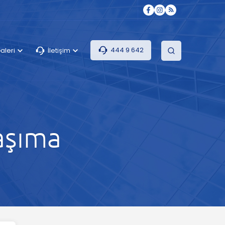
444 9 642
aleri
İletişim
aşıma