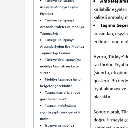
Ambalajlama
Türkiye ile İspanya
Arasında Mobilya Taşıma
kırılabilir eşyal
Fiyatları
kaliteli ambalaj 
Türkiye ile İspanya
Taşıma Seçen
Arasında Evden Eve Mobilya
arasından, eşyal
Taşımacılığı
Türkiye ile İspanya
edilmesi önemlidi
Arasında Evden Eve Mobilya
Taşımacılığı Firması
Ayrıca, Türkiye’
Türkiye’den İspanya’ya
faktördür. Fiyatl
mobilya taşımak ne kadar
(sigorta, ek gümrü
sürer?
Mobilya taşımada hangi
gösterir. Bu ned
belgeler gereklidir?
fiyat alınması ve
Taşıma masrafları neye
olacaktır.
göre hesaplanır?
Taşınan mobilyalara
Sonuç olarak, Tür
sigorta yaptırmak gerekli
midir?
doğru firmayla çal
İspanya’ya mobilya
işlemleri, ambala