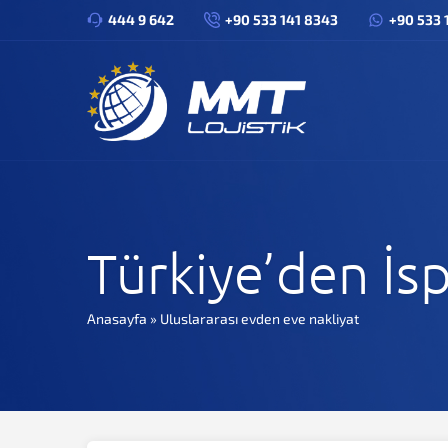
444 9 642
+90 533 141 8343
+90 533 
Türkiye’den İs
Anasayfa
»
Uluslararası evden eve nakliyat