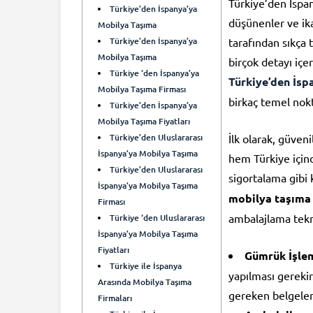
Türkiye’den İspan
Türkiye’den İspanya’ya
düşünenler ve ik
Mobilya Taşıma
Türkiye’den İspanya’ya
tarafından sıkça 
Mobilya Taşıma
birçok detayı iç
Türkiye ‘den İspanya’ya
Türkiye’den İsp
Mobilya Taşıma Firması
birkaç temel nok
Türkiye’den İspanya’ya
Mobilya Taşıma Fiyatları
Türkiye’den Uluslararası
İlk olarak, güven
İspanya’ya Mobilya Taşıma
hem Türkiye için
Türkiye’den Uluslararası
sigortalama gibi 
İspanya’ya Mobilya Taşıma
mobilya taşıma
Firması
ambalajlama tekn
Türkiye ‘den Uluslararası
İspanya’ya Mobilya Taşıma
Fiyatları
Gümrük İşlem
Türkiye ile İspanya
yapılması gerekir.
Arasında Mobilya Taşıma
gereken belgeleri
Firmaları