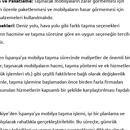
 ve Paketleme:
Taşınacak mobilyaların zarar görmemesi için
arın özenle paketlenmesi ve mobilyaların hasar görmemesi için
malzemeleri kullanılmalıdır.
ekleri:
Deniz yolu, hava yolu gibi farklı taşıma seçenekleri
arın hacmine ve taşıma süresine göre en uygun seçeneğin tercih
r.
den İspanya’ya mobilya taşıma sürecinde maliyetler de önemli bi
ar; taşınacak mobilyaların hacmi, taşıma yöntemi ve ek hizmetle
k işlemleri vb.) gibi çeşitli faktörlere bağlı olarak değişkenlik
enle, taşıma işlemine başlamadan önce birden fazla firmadan
 sunulan hizmetlerin kapsamlı bir şekilde karşılaştırılması faydalı
kiye’den İspanya’ya mobilya taşıma işlemi, iyi bir planlama ve
ışılarak rahatlıkla gerçekleştirilebilir. Bu süreçte, gümrük
jlama teknikleri ve uygun taşıma seçeneklerini dikkate almak,