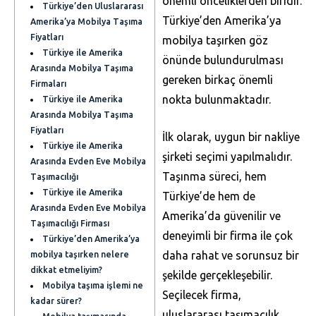
önemli önceliklerden biridir.
Türkiye’den Uluslararası
Türkiye’den Amerika’ya
Amerika’ya Mobilya Taşıma
Fiyatları
mobilya taşırken göz
Türkiye ile Amerika
önünde bulundurulması
Arasında Mobilya Taşıma
gereken birkaç önemli
Firmaları
nokta bulunmaktadır.
Türkiye ile Amerika
Arasında Mobilya Taşıma
Fiyatları
İlk olarak, uygun bir nakliye
Türkiye ile Amerika
şirketi seçimi yapılmalıdır.
Arasında Evden Eve Mobilya
Taşınma süreci, hem
Taşımacılığı
Türkiye ile Amerika
Türkiye’de hem de
Arasında Evden Eve Mobilya
Amerika’da güvenilir ve
Taşımacılığı Firması
deneyimli bir firma ile çok
Türkiye’den Amerika’ya
daha rahat ve sorunsuz bir
mobilya taşırken nelere
dikkat etmeliyim?
şekilde gerçekleşebilir.
Mobilya taşıma işlemi ne
Seçilecek firma,
kadar sürer?
uluslararası taşımacılık