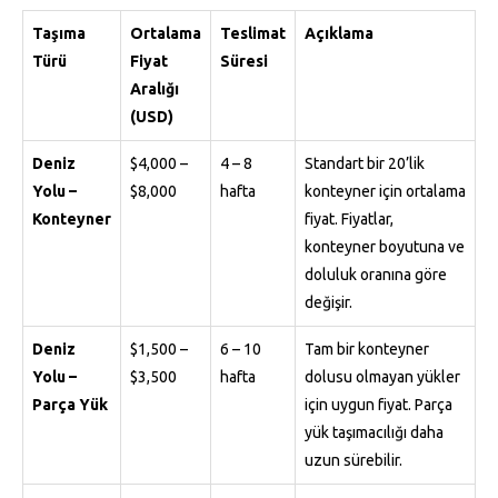
Taşıma
Ortalama
Teslimat
Açıklama
Türü
Fiyat
Süresi
Aralığı
(USD)
Deniz
$4,000 –
4 – 8
Standart bir 20’lik
Yolu –
$8,000
hafta
konteyner için ortalama
Konteyner
fiyat. Fiyatlar,
konteyner boyutuna ve
doluluk oranına göre
değişir.
Deniz
$1,500 –
6 – 10
Tam bir konteyner
Yolu –
$3,500
hafta
dolusu olmayan yükler
Parça Yük
için uygun fiyat. Parça
yük taşımacılığı daha
uzun sürebilir.