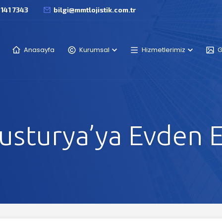
 141 7343
bilgi@mmtlojistik.com.tr
Anasayfa
Kurumsal
Hizmetlerimiz
G
usturya’ya Evden E