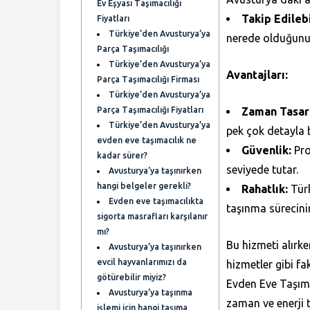
Ev Eşyası Taşımacılığı
Takip Edilebi
Fiyatları
Türkiye’den Avusturya’ya
nerede olduğunu 
Parça Taşımacılığı
Türkiye’den Avusturya’ya
Avantajları:
Parça Taşımacılığı Firması
Türkiye’den Avusturya’ya
Parça Taşımacılığı Fiyatları
Zaman Tasar
Türkiye’den Avusturya’ya
pek çok detayla 
evden eve taşımacılık ne
Güvenlik:
Pro
kadar sürer?
seviyede tutar.
Avusturya’ya taşınırken
hangi belgeler gerekli?
Rahatlık:
Türk
Evden eve taşımacılıkta
taşınma sürecinin
sigorta masrafları karşılanır
mı?
Bu hizmeti alırke
Avusturya’ya taşınırken
evcil hayvanlarımızı da
hizmetler gibi f
götürebilir miyiz?
Evden Eve Taşımac
Avusturya’ya taşınma
zaman ve enerji 
işlemi için hangi taşıma