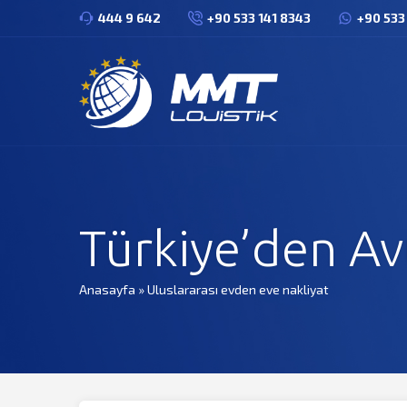
444 9 642
+90 533 141 8343
+90 533
Türkiye’den Av
Anasayfa
»
Uluslararası evden eve nakliyat