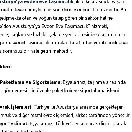
sturya’ya evden eve taşımacılık
, iki ülke arasında yaşam
irmek isteyen bireyler için son derece önemli bir hizmettir. Bu
 gelişmekte olan ve yoğun talep gören bir sektör haline
iye’den Avusturya’ya Evden Eve Taşımacılık” hizmeti,
enle, sağlam ve hızlı bir şekilde yeni adresinize ulaştırılmasını
 profesyonel taşımacılık firmaları tarafından yürütülmekte ve
 sorunsuz bir hale getirilmektedir.
kleri:
 Paketleme ve Sigortalama:
Eşyalarınız, taşınma sırasında
ar görmemesi için özenle paketlenir ve sigortalama işlemi
rak İşlemleri:
Türkiye ile Avusturya arasında gerçekleşen
rük ve diğer resmi evrak işlemleri, şirket tarafından yönetilir.
ya Teslimat:
Eşyalarınız, Türkiye’den alınarak direkt olarak
resinize teslim edilir.