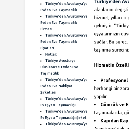
Türkiye’den Avu
Türkiye’den Avusturya’ya
alanlarını değişt
Evden Eve Taşımacılık
Türkiye’den Avusturya’ya
hizmet, yıllardır
Evden Eve Taşımacılık
gelmiştir. “Türk
Firması
eşyalarınızın güv
Türkiye’den Avusturya’ya
sağlar. Bu süreç,
Evden Eve Taşımacılık
Fiyatları
taşınma süreciniz
Notlar:
Türkiye Avusturya
Hizmetin Özelli
Uluslararası Evden Eve
Taşımacılık
Türkiye’den Avusturya’ya
Profesyonel
Evden Eve Nakliyat
herhangi bir zar
Şirketleri
yapılır.
Türkiye’den Avusturya’ya
Gümrük ve Ev
Ev Eşyası Taşımacılığı
Türkiye’den Avusturya’ya
taşınmalarda, güm
Ev Eşyası Taşımacılığı Şirketi
Kapıdan Kapı
Türkiye’den Avusturya’ya
Avusturya’daki ad