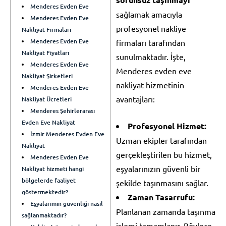
Menderes Evden Eve
sağlamak amacıyla
Menderes Evden Eve
profesyonel nakliye
Nakliyat Firmaları
Menderes Evden Eve
firmaları tarafından
Nakliyat Fiyatları
sunulmaktadır. İşte,
Menderes Evden Eve
Menderes evden eve
Nakliyat Şirketleri
nakliyat hizmetinin
Menderes Evden Eve
avantajları:
Nakliyat Ücretleri
Menderes Şehirlerarası
Evden Eve Nakliyat
Profesyonel Hizmet:
İzmir Menderes Evden Eve
Uzman ekipler tarafından
Nakliyat
gerçekleştirilen bu hizmet,
Menderes Evden Eve
eşyalarınızın güvenli bir
Nakliyat hizmeti hangi
bölgelerde faaliyet
şekilde taşınmasını sağlar.
göstermektedir?
Zaman Tasarrufu:
Eşyalarımın güvenliği nasıl
Planlanan zamanda taşınma
sağlanmaktadır?
işlemi tamamlanır. Böylece,