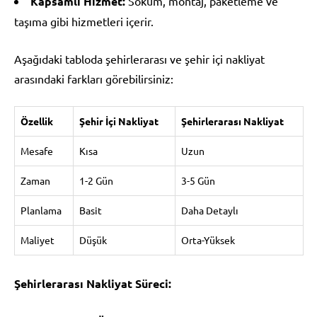
Kapsamlı Hizmet:
Söküm, montaj, paketleme ve
taşıma gibi hizmetleri içerir.
Aşağıdaki tabloda şehirlerarası ve şehir içi nakliyat
arasındaki farkları görebilirsiniz:
Özellik
Şehir İçi Nakliyat
Şehirlerarası Nakliyat
Mesafe
Kısa
Uzun
Zaman
1-2 Gün
3-5 Gün
Planlama
Basit
Daha Detaylı
Maliyet
Düşük
Orta-Yüksek
Şehirlerarası Nakliyat Süreci: