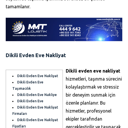
tamamlanır.
Dikili Evden Eve Nakliyat
Dikili evden eve nakliyat
Dikili Evden Eve Nakliyat
hizmetleri, taşınma sürecini
Dikili Evden Eve
kolaylaştırmak ve stressiz
Taşımacılık
bir deneyim sunmak için
Dikili Evden Eve Nakliye
Dikili Evden Eve
özenle planlanır. Bu
Dikili Evden Eve Nakliyat
hizmetler, profesyonel
Firmaları
ekipler tarafından
Dikili Evden Eve Nakliyat
Fiyatları
gerçekleştirilir ve taşınacak