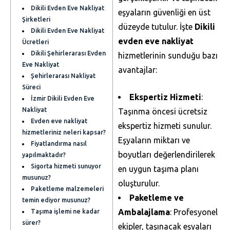
Dikili Evden Eve Nakliyat
eşyaların güvenliği en üst
Şirketleri
düzeyde tutulur. İşte
Dikili
Dikili Evden Eve Nakliyat
evden eve nakliyat
Ücretleri
Dikili Şehirlerarası Evden
hizmetlerinin sunduğu bazı
Eve Nakliyat
avantajlar:
Şehirlerarası Nakliyat
Süreci
Ekspertiz Hizmeti
:
İzmir Dikili Evden Eve
Nakliyat
Taşınma öncesi ücretsiz
Evden eve nakliyat
ekspertiz hizmeti sunulur.
hizmetleriniz neleri kapsar?
Eşyaların miktarı ve
Fiyatlandırma nasıl
boyutları değerlendirilerek
yapılmaktadır?
Sigorta hizmeti sunuyor
en uygun taşıma planı
musunuz?
oluşturulur.
Paketleme malzemeleri
Paketleme ve
temin ediyor musunuz?
Ambalajlama
: Profesyonel
Taşıma işlemi ne kadar
sürer?
ekipler, taşınacak eşyaları