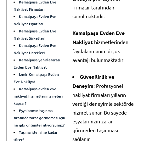
Kemalpaşa Evden Eve
firmalar tarafından
Nakliyat Firmaları
sunulmaktadır.
Kemalpaşa Evden Eve
Nakliyat Fiyatları
Kemalpaşa Evden Eve
Kemalpaşa Evden Eve
Nakliyat Şirketleri
Nakliyat
hizmetlerinden
Kemalpaşa Evden Eve
faydalanmanın birçok
Nakliyat Ücretleri
avantajı bulunmaktadır:
Kemalpaşa Şehirlerarası
Evden Eve Nakliyat
İzmir Kemalpaşa Evden
Güvenilirlik ve
Eve Nakliyat
Deneyim
: Profesyonel
Kemalpaşa evden eve
nakliyat firmaları yılların
nakliyat hizmetleriniz neleri
verdiği deneyimle sektörde
kapsar?
Eşyalarımın taşınma
hizmet sunar. Bu sayede
sırasında zarar görmemesi için
eşyalarınızın zarar
ne gibi önlemler alıyorsunuz?
görmeden taşınması
Taşıma işlemi ne kadar
sağlanır.
sürer?