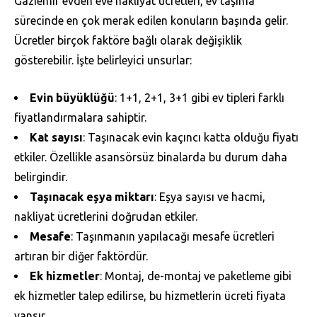
Gaziemir evden eve nakliyat ücretleri, ev taşıma
sürecinde en çok merak edilen konuların başında gelir.
Ücretler birçok faktöre bağlı olarak değişiklik
gösterebilir. İşte belirleyici unsurlar:
Evin büyüklüğü
: 1+1, 2+1, 3+1 gibi ev tipleri farklı
fiyatlandırmalara sahiptir.
Kat sayısı
: Taşınacak evin kaçıncı katta olduğu fiyatı
etkiler. Özellikle asansörsüz binalarda bu durum daha
belirgindir.
Taşınacak eşya miktarı
: Eşya sayısı ve hacmi,
nakliyat ücretlerini doğrudan etkiler.
Mesafe
: Taşınmanın yapılacağı mesafe ücretleri
artıran bir diğer faktördür.
Ek hizmetler
: Montaj, de-montaj ve paketleme gibi
ek hizmetler talep edilirse, bu hizmetlerin ücreti fiyata
yansır.