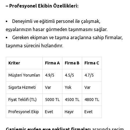
– Profesyonel Ekibin Özellikleri:
Deneyimli ve eğitimli personel ile çalışmak,
eşyalarınızın hasar görmeden taşınmasını sağlar.
Gereken ekipman ve taşıma araçlarına sahip firmalar,
taşınma sürecini hızlandırır.
Kriter
Firma A
Firma B
Firma C
Müşteri Yorumları
4.9/5
4.5/5
4.7/5
Sigorta Hizmeti
Var
Yok
Var
Fiyat Teklifi (TL)
5000 TL
4500 TL
4800 TL
Profesyonel Ekip
Evet
Hayır
Evet
Gaziemir evden eve nakliyat firmaları
arasında seçim