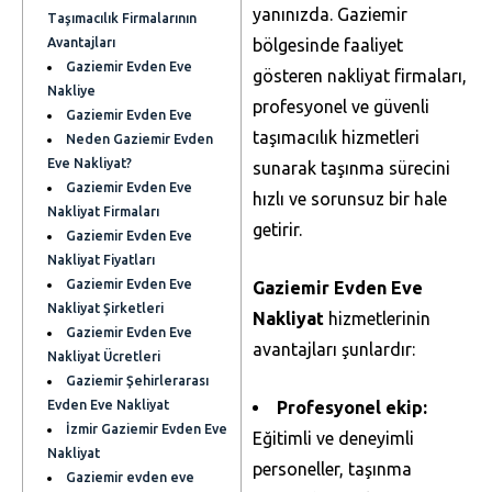
yanınızda. Gaziemir
Taşımacılık Firmalarının
Avantajları
bölgesinde faaliyet
Gaziemir Evden Eve
gösteren nakliyat firmaları,
Nakliye
profesyonel ve güvenli
Gaziemir Evden Eve
taşımacılık hizmetleri
Neden Gaziemir Evden
Eve Nakliyat?
sunarak taşınma sürecini
Gaziemir Evden Eve
hızlı ve sorunsuz bir hale
Nakliyat Firmaları
getirir.
Gaziemir Evden Eve
Nakliyat Fiyatları
Gaziemir Evden Eve
Gaziemir Evden Eve
Nakliyat Şirketleri
Nakliyat
hizmetlerinin
Gaziemir Evden Eve
avantajları şunlardır:
Nakliyat Ücretleri
Gaziemir Şehirlerarası
Evden Eve Nakliyat
Profesyonel ekip:
İzmir Gaziemir Evden Eve
Eğitimli ve deneyimli
Nakliyat
personeller, taşınma
Gaziemir evden eve