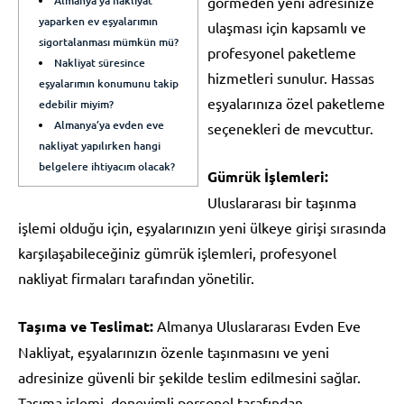
Almanya’ya nakliyat
görmeden yeni adresinize
yaparken ev eşyalarımın
ulaşması için kapsamlı ve
sigortalanması mümkün mü?
profesyonel paketleme
Nakliyat süresince
hizmetleri sunulur. Hassas
eşyalarımın konumunu takip
eşyalarınıza özel paketleme
edebilir miyim?
Almanya’ya evden eve
seçenekleri de mevcuttur.
nakliyat yapılırken hangi
belgelere ihtiyacım olacak?
Gümrük İşlemleri:
Uluslararası bir taşınma
işlemi olduğu için, eşyalarınızın yeni ülkeye girişi sırasında
karşılaşabileceğiniz gümrük işlemleri, profesyonel
nakliyat firmaları tarafından yönetilir.
Taşıma ve Teslimat:
Almanya Uluslararası Evden Eve
Nakliyat, eşyalarınızın özenle taşınmasını ve yeni
adresinize güvenli bir şekilde teslim edilmesini sağlar.
Taşıma işlemi, deneyimli personel tarafından