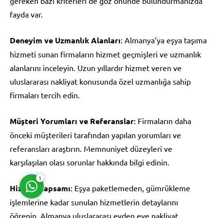
gereken bazı kriterleri de göz önünde bulundurmanızda
fayda var.
Deneyim ve Uzmanlık Alanları
: Almanya’ya eşya taşıma
hizmeti sunan firmaların hizmet geçmişleri ve uzmanlık
alanlarını inceleyin. Uzun yıllardır hizmet veren ve
Müşteri Temsilcisi
uluslararası nakliyat konusunda özel uzmanlığa sahip
firmaları tercih edin.
Müşteri Yorumları ve Referanslar
: Firmaların daha
önceki müşterileri tarafından yapılan yorumları ve
Cevap Yaz
referansları araştırın. Memnuniyet düzeyleri ve
karşılaşılan olası sorunlar hakkında bilgi edinin.
1
Hizmet Kapsamı
: Eşya paketlemeden, gümrükleme
işlemlerine kadar sunulan hizmetlerin detaylarını
öğrenin. Almanya uluslararası evden eve nakliyat