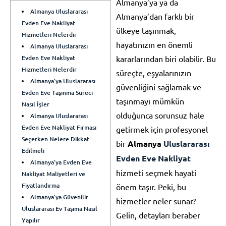
Almanya’ya ya da
Almanya Uluslararası
Almanya’dan farklı bir
Evden Eve Nakliyat
ülkeye taşınmak,
Hizmetleri Nelerdir
hayatınızın en önemli
Almanya Uluslararası
Evden Eve Nakliyat
kararlarından biri olabilir. Bu
Hizmetleri Nelerdir
süreçte, eşyalarınızın
Almanya’ya Uluslararası
güvenliğini sağlamak ve
Evden Eve Taşınma Süreci
taşınmayı mümkün
Nasıl İşler
olduğunca sorunsuz hale
Almanya Uluslararası
Evden Eve Nakliyat Firması
getirmek için profesyonel
Seçerken Nelere Dikkat
bir
Almanya
Uluslararası
Edilmeli
Evden Eve Nakliyat
Almanya’ya Evden Eve
hizmeti seçmek hayati
Nakliyat Maliyetleri ve
Fiyatlandırma
önem taşır. Peki, bu
Almanya’ya Güvenilir
hizmetler neler sunar?
Uluslararası Ev Taşıma Nasıl
Gelin, detayları beraber
Yapılır