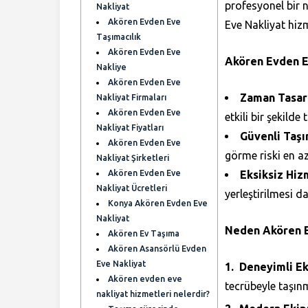
profesyonel bir 
Nakliyat
Akören Evden Eve
Eve Nakliyat hiz
Taşımacılık
Akören Evden Eve
Akören Evden Ev
Nakliye
Akören Evden Eve
Zaman Tasar
Nakliyat Firmaları
Akören Evden Eve
etkili bir şekilde
Nakliyat Fiyatları
Güvenli Taşı
Akören Evden Eve
görme riski en aza
Nakliyat Şirketleri
Akören Evden Eve
Eksiksiz Hiz
Nakliyat Ücretleri
yerleştirilmesi d
Konya Akören Evden Eve
Nakliyat
Neden Akören E
Akören Ev Taşıma
Akören Asansörlü Evden
Eve Nakliyat
Deneyimli Ek
Akören evden eve
tecrübeyle taşınm
nakliyat hizmetleri nelerdir?