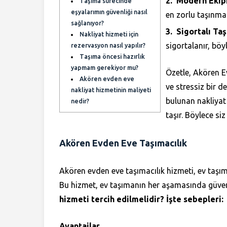
Modern Ekip
Taşıma sürecinde
eşyalarımın güvenliği nasıl
en zorlu taşınma i
sağlanıyor?
Sigortalı Ta
Nakliyat hizmeti için
sigortalanır, böy
rezervasyon nasıl yapılır?
Taşıma öncesi hazırlık
yapmam gerekiyor mu?
Özetle, Akören E
Akören evden eve
ve stressiz bir 
nakliyat hizmetinin maliyeti
bulunan nakliyat f
nedir?
taşır. Böylece si
Akören Evden Eve Taşımacılık
Akören evden eve taşımacılık hizmeti, ev taşıma
Bu hizmet, ev taşımanın her aşamasında güven
hizmeti tercih edilmelidir? İşte sebepleri:
Avantajlar