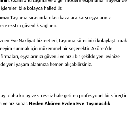
man:
Asansörlü taşıma ve diğer modern ekipmanlar sayesinde
şlemleri bile kolayca halledilir.
şıma:
Taşınma sırasında olası kazalara karşı eşyalarınız
lece ekstra güvenlik sağlanır.
vden Eve Nakliyat hizmetleri, taşınma sürecinizi kolaylaştırmak
deneyim sunmak için mükemmel bir seçenektir. Akören’de
irmaları, eşyalarınızı güvenli ve hızlı bir şekilde yeni evinize
z de yeni yaşam alanınıza hemen alışabilirsiniz.
yı daha kolay ve stressiz hale getiren profesyonel bir süreçtir
 ve hız sunar.
Neden Akören Evden Eve Taşımacılık