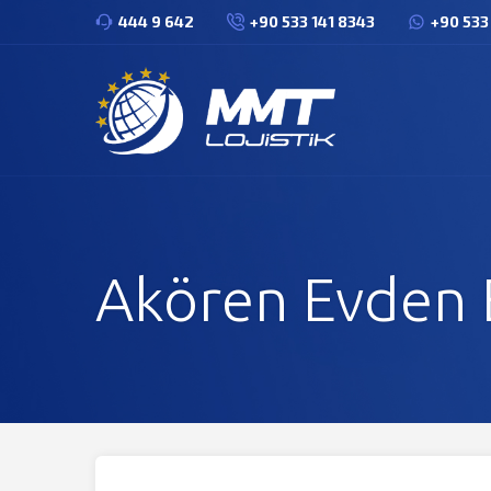
444 9 642
+90 533 141 8343
+90 533
Akören Evden 