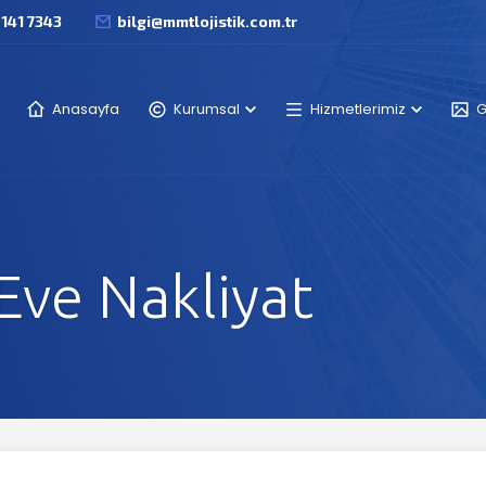
 141 7343
bilgi@mmtlojistik.com.tr
Anasayfa
Kurumsal
Hizmetlerimiz
G
Eve Nakliyat