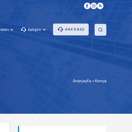
444 9 642
aleri
İletişim
Anasayfa
»
Konya