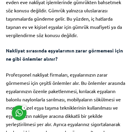
evden eve nakliyat işlemlerinde gümrükten bahsetmek
söz konusu değildir. Gümrük yalnızca uluslararası
taşınmalarda gündeme gelir. Bu yüzden, iç hatlarda
taşınan ev ve kişisel eşyalar için gümrük muafiyeti ya da
vergilendirme söz konusu değildir.
Müşteri Temsilcisi
Nakliyat sırasında eşyalarımın zarar görmemesi için
ne gibi önlemler alınır?
Profesyonel nakliyat firmaları, eşyalarınızın zarar
görmemesi için çeşitli önlemler alır. Bu önlemler arasında
Cevap Yaz
eşyalarınızın özenle paketlenmesi, kırılacak eşyaların
balonlu naylonlarla sarılması, mobilyaların sökülmesi ve
montajı, özel eşya taşıma tekniklerinin kullanılması ve
1
eşyalarınızın nakliye aracına dikkatli bir şekilde
yerleştirilmesi yer alır. Ayrıca eşyalarınız sigortalanarak