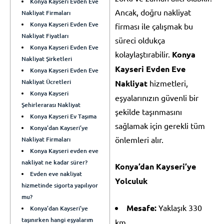
Konya Kayseri Evden Eve
Ancak, doğru nakliyat
Nakliyat Firmaları
Konya Kayseri Evden Eve
firması ile çalışmak bu
Nakliyat Fiyatları
süreci oldukça
Konya Kayseri Evden Eve
kolaylaştırabilir.
Konya
Nakliyat Şirketleri
Kayseri Evden Eve
Konya Kayseri Evden Eve
Nakliyat Ücretleri
Nakliyat
hizmetleri,
Konya Kayseri
eşyalarınızın güvenli bir
Şehirlerarası Nakliyat
şekilde taşınmasını
Konya Kayseri Ev Taşıma
sağlamak için gerekli tüm
Konya’dan Kayseri’ye
önlemleri alır.
Nakliyat Firmaları
Konya Kayseri evden eve
nakliyat ne kadar sürer?
Konya’dan Kayseri’ye
Evden eve nakliyat
Yolculuk
hizmetinde sigorta yapılıyor
mu?
Mesafe:
Yaklaşık 330
Konya’dan Kayseri’ye
taşınırken hangi eşyalarım
km