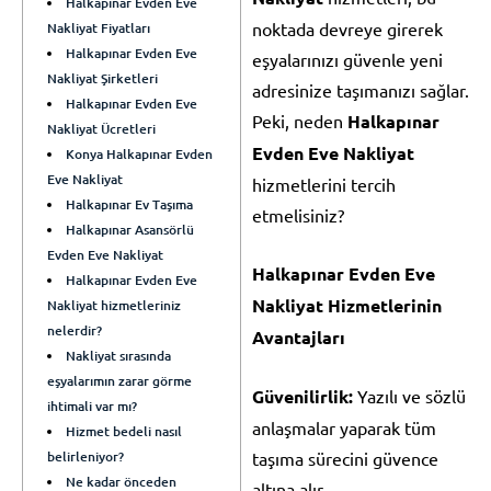
Halkapınar Evden Eve
noktada devreye girerek
Nakliyat Fiyatları
Halkapınar Evden Eve
eşyalarınızı güvenle yeni
Nakliyat Şirketleri
adresinize taşımanızı sağlar.
Halkapınar Evden Eve
Peki, neden
Halkapınar
Nakliyat Ücretleri
Evden Eve Nakliyat
Konya Halkapınar Evden
Eve Nakliyat
hizmetlerini tercih
Halkapınar Ev Taşıma
etmelisiniz?
Halkapınar Asansörlü
Evden Eve Nakliyat
Halkapınar Evden Eve
Halkapınar Evden Eve
Nakliyat Hizmetlerinin
Nakliyat hizmetleriniz
nelerdir?
Avantajları
Nakliyat sırasında
eşyalarımın zarar görme
Güvenilirlik:
Yazılı ve sözlü
ihtimali var mı?
anlaşmalar yaparak tüm
Hizmet bedeli nasıl
belirleniyor?
taşıma sürecini güvence
Ne kadar önceden
altına alır.