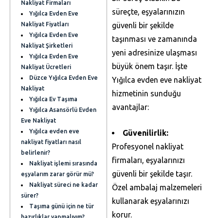
Nakliyat Firmaları
süreçte, eşyalarınızın
Yığılca Evden Eve
Nakliyat Fiyatları
güvenli bir şekilde
Yığılca Evden Eve
taşınması ve zamanında
Nakliyat Şirketleri
yeni adresinize ulaşması
Yığılca Evden Eve
büyük önem taşır. İşte
Nakliyat Ücretleri
Düzce Yığılca Evden Eve
Yığılca evden eve nakliyat
Nakliyat
hizmetinin sunduğu
Yığılca Ev Taşıma
avantajlar:
Yığılca Asansörlü Evden
Eve Nakliyat
Yığılca evden eve
Güvenilirlik:
nakliyat fiyatları nasıl
Profesyonel nakliyat
belirlenir?
firmaları, eşyalarınızı
Nakliyat işlemi sırasında
güvenli bir şekilde taşır.
eşyalarım zarar görür mü?
Nakliyat süreci ne kadar
Özel ambalaj malzemeleri
sürer?
kullanarak eşyalarınızı
Taşıma günü için ne tür
korur.
hazırlıklar yapmalıyım?