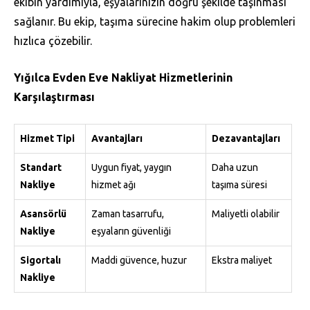
ekibin yardımıyla, eşyalarınızın doğru şekilde taşınması
sağlanır. Bu ekip, taşıma sürecine hakim olup problemleri
hızlıca çözebilir.
Yığılca Evden Eve Nakliyat Hizmetlerinin
Karşılaştırması
Hizmet Tipi
Avantajları
Dezavantajları
Standart
Uygun fiyat, yaygın
Daha uzun
Nakliye
hizmet ağı
taşıma süresi
Asansörlü
Zaman tasarrufu,
Maliyetli olabilir
Nakliye
eşyaların güvenliği
Sigortalı
Maddi güvence, huzur
Ekstra maliyet
Nakliye