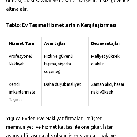
olması, olası kazalar ve hasarlar karşısında sizi güvence
altına alır.
Tablo: Ev Taşıma Hizmetlerinin Karşılaştırması
Hizmet Türü
Avantajlar
Dezavantajlar
Profesyonel
Hızlı ve güvenli
Maliyet yüksek
Nakliyat
taşıma, sigorta
olabilir
seçeneği
Kendi
Daha düşük maliyet
Zaman alıcı, hasar
İmkanlarınızla
riski yüksek
Taşıma
Yığılca Evden Eve Nakliyat firmaları, müşteri
memnuniyeti ve hizmet kalitesi ile öne çıkar. İster
asansörlü taşımacılık olsun, ister standart nakliye