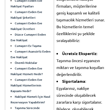
Cumayeri Evden Eve
firmaları, müşterilerine
Nakliyat Fiyatları
Cumayeri Evden Eve
geniş kapsamlı ve kaliteli
Nakliyat Şirketleri
taşımacılık hizmetleri sunar.
Cumayeri Evden Eve
Bu hizmetlerin temel
Nakliyat Ücretleri
özelliklerini şu şekilde
Düzce Cumayeri Evden
sıralayabiliriz:
Eve Nakliyat
Cumayeri Ev Taşıma
Cumayeri Asansörlü Evden
Ücretsiz Ekspertiz
:
Eve Nakliyat
Taşınma öncesi eşyanızın
Önemli Noktalar
miktarı ve taşınma koşulları
Cumayeri Evden Eve
değerlendirilir.
Nakliyat Hizmeti Nedir?
Cumayeri Evden Eve
Sigortalama
:
Nakliyat Hizmetlerinin
Eşyalarınız, nakliye
Kapsamı Nedir?
sürecinde oluşabilecek
Nakliyat Hizmeti İçin Nasıl
zararlara karşı sigortalanır.
Rezervasyon Yapabilirim?
Taşınma Sürecinde
Böylece, oluşabilecek