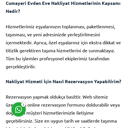
Cumayeri Evden Eve Nakliyat Hizmetlerinin Kapsamı
Nedir?
Hizmetlerimiz eşyalarınızın toplanması, paketlenmesi,
taşınması, ve yeni adresinizde yerleştirilmesini
içermektedir. Ayrıca, özel eşyalarınız için ekstra dikkat ve
Müşteri Temsilcisi
titizlik gerektiren taşıma hizmetlerini de sunmaktayız.
Tüm bu işlemler profesyonel ekiplerimiz tarafından
gerçekleştirilir.
Nakliyat Hizmeti İçin Nasıl Rezervasyon Yapabilirim?
Cevap Yaz
Rezervasyon yapmak oldukça basittir. Web sitemiz
üzerinden online rezervasyon formunu doldurabilir veya
1
doğrudan müşteri hizmetlerimizle iletişime
geçebilirsiniz. Size en uygun tarih ve saatlerde taşınma