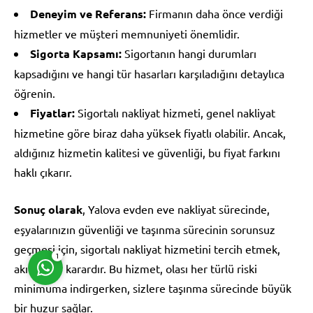
Deneyim ve Referans:
Firmanın daha önce verdiği
hizmetler ve müşteri memnuniyeti önemlidir.
Sigorta Kapsamı:
Sigortanın hangi durumları
kapsadığını ve hangi tür hasarları karşıladığını detaylıca
öğrenin.
Müşteri Temsilcisi
Fiyatlar:
Sigortalı nakliyat hizmeti, genel nakliyat
hizmetine göre biraz daha yüksek fiyatlı olabilir. Ancak,
aldığınız hizmetin kalitesi ve güvenliği, bu fiyat farkını
haklı çıkarır.
Sonuç olarak
, Yalova evden eve nakliyat sürecinde,
Cevap Yaz
eşyalarınızın güvenliği ve taşınma sürecinin sorunsuz
geçmesi için, sigortalı nakliyat hizmetini tercih etmek,
1
akıllıca bir karardır. Bu hizmet, olası her türlü riski
minimuma indirgerken, sizlere taşınma sürecinde büyük
bir huzur sağlar.