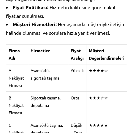
Fiyat Politikası:
Hizmetin kalitesine göre makul
fiyatlar sunulması.
Müşteri Hizmetleri:
Her aşamada müşteriyle iletişim
halinde olunması ve sorulara hızla yanıt verilmesi.
Firma
Hizmetler
Fiyat
Müşteri
Adı
Aralığı
Değerlendirmeleri
A
Asansörlü,
Yüksek
★★★★☆
Nakliyat
sigortalı taşıma
Firması
B
Sigortalı taşıma,
Orta
★★★☆☆
Nakliyat
depolama
Firması
C
Asansörlü taşıma,
Düşük
★★★★★
Nakliyat
depolama,
– Orta