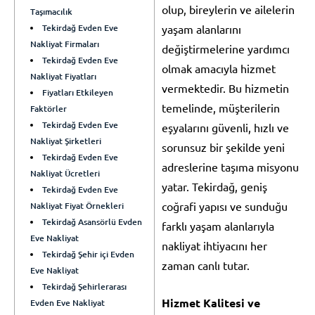
olup, bireylerin ve ailelerin
Taşımacılık
Tekirdağ Evden Eve
yaşam alanlarını
Nakliyat Firmaları
değiştirmelerine yardımcı
Tekirdağ Evden Eve
olmak amacıyla hizmet
Nakliyat Fiyatları
vermektedir. Bu hizmetin
Fiyatları Etkileyen
temelinde, müşterilerin
Faktörler
Tekirdağ Evden Eve
eşyalarını güvenli, hızlı ve
Nakliyat Şirketleri
sorunsuz bir şekilde yeni
Tekirdağ Evden Eve
adreslerine taşıma misyonu
Nakliyat Ücretleri
yatar. Tekirdağ, geniş
Tekirdağ Evden Eve
coğrafi yapısı ve sunduğu
Nakliyat Fiyat Örnekleri
Tekirdağ Asansörlü Evden
farklı yaşam alanlarıyla
Eve Nakliyat
nakliyat ihtiyacını her
Tekirdağ Şehir içi Evden
zaman canlı tutar.
Eve Nakliyat
Tekirdağ Şehirlerarası
Hizmet Kalitesi ve
Evden Eve Nakliyat