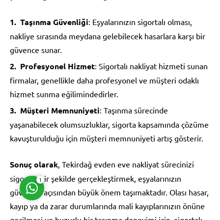
Taşınma Güvenliği
: Eşyalarınızın sigortalı olması,
nakliye sırasında meydana gelebilecek hasarlara karşı bir
güvence sunar.
Profesyonel Hizmet
: Sigortalı nakliyat hizmeti sunan
Müşteri Temsilcisi
firmalar, genellikle daha profesyonel ve müşteri odaklı
hizmet sunma eğilimindedirler.
Müşteri Memnuniyeti
: Taşınma sürecinde
yaşanabilecek olumsuzluklar, sigorta kapsamında çözüme
kavuşturulduğu için müşteri memnuniyeti artış gösterir.
Cevap Yaz
Sonuç olarak
, Tekirdağ evden eve nakliyat sürecinizi
sigortalı bir şekilde gerçekleştirmek, eşyalarınızın
1
güvenliği açısından büyük önem taşımaktadır. Olası hasar,
kayıp ya da zarar durumlarında mali kayıplarınızın önüne
geçilmesi ve huzurlu bir taşınma deneyimi için, sigortalı