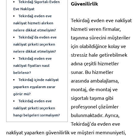
Tekirdağ Sigortalı Evden
Güvenilirlik
Eve Nakliyat
Tekirdağ evden eve
Tekirdağ evden eve nakliyat
nakliyat hizmeti alırken
hizmeti veren firmalar,
nelere dikkat etmeliyim?
taşınma sürecini müşteriler
Tekirdağ’da evden eve
nakliyat şirketi seçerken
için olabildiğince kolay ve
nelere dikkat etmeliyim?
stressiz hale getirebilmek
Tekirdağ evden eve
adına çeşitli hizmetler
nakliyat fiyatları nasıl
sunar. Bu hizmetler
belirlenir?
Tekirdağ içinde nakliyat
arasında ambalajlama,
yaparken eşyalarım zarar
montaj, de-montaj ve
görür mü?
sigortalı taşıma gibi
Tekirdağ evden eve
profesyonel çözümler
nakliyat şirketi seçerken
bulunmaktadır. Ayrıca,
hangi belgeleri sormalıyım?
Tekirdağ’da evden eve
nakliyat yaparken güvenilirlik ve müşteri memnuniyeti,