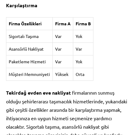
Karşılaştırma
Firma Özellikleri
Firma A
Firma B
Sigortalı Taşıma
Var
Yok
Asansörlü Nakliyat
Var
Var
Paketleme Hizmeti
Var
Yok
Müşteri Memnuniyeti
Yüksek
Orta
Tekirdağ evden eve nakliyat
firmalarının sunmuş
olduğu şehirlerarası taşımacılık hizmetlerinde, yukarıdaki
gibi çeşitli özellikler arasında bir karşılaştırma yapmak,
ihtiyacınıza en uygun hizmeti seçmenize yardımcı
olacaktır. Sigortalı taşıma, asansörlü nakliyat gibi
olanaklar, taşınma sürecinizin daha güvenli ve konforlu