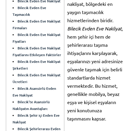
Bilecik Evden Eve Nakliyat
nakliyat, bölgedeki en
Bilecik Evden Eve
yaygın taşımacılık
Taşımacılık
hizmetlerinden biridir.
Bilecik Evden Eve Nakliyat
Firmaları
Bilecik Evden Eve Nakliyat
,
Bilecik Evden Eve Nakliyat
hem şehir içi hem de
Fiyatları
şehirlerarası taşıma
Bilecik Evden Eve Nakliyat
ihtiyaçlarını karşılayarak,
Fiyatlarını Etkileyen Faktörler
eşyalarınızı yeni adresinize
Bilecik Evden Eve Nakliyat
Şirketleri
güvenle taşımak için belirli
Bilecik Evden Eve Nakliyat
standartlarda hizmet
Ücretleri
vermektedir. Bu hizmet,
Bilecik Asansörlü Evden
genellikle mobilya, beyaz
Eve Nakliyat
eşya ve kişisel eşyaların
Bilecik’te Asansörlü
Nakliyatın Avantajları:
yeni konutunuza
Bilecik Şehir içi Evden Eve
taşınmasını kapsar.
Nakliyat
Bilecik Şehirlerarası Evden