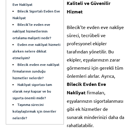
Kaliteli ve Güvenilir
Eve Nakliyat
Hizmet
Bilecik Sigortalı Evden Eve
Nakliyat
Bilecik’te evden eve
Bilecik’te evden eve nakliye
nakliyat hizmetlerinin
süreci, tecrübeli ve
ortalama maliyeti nedir?
profesyonel ekipler
Evden eve nakliyat hizmeti
tarafından yönetilir. Bu
alırken nelere dikkat
etmeliyim?
ekipler, eşyalarınızın zarar
Bilecik evden eve nakliyat
görmemesi için gerekli tüm
firmalarının sunduğu
önlemleri alırlar. Ayrıca,
hizmetler nelerdir?
Bilecik Evden Eve
Nakliyat sigortası tam
olarak neyi kapsar ve bu
Nakliyat
firmaları,
sigorta önemli midir?
eşyalarınızın sigortalanması
Taşınma sürecini
gibi ek hizmetler de
kolaylaştırmak için öneriler
sunarak minderinizi daha da
nelerdir?
rahatlatabilir.