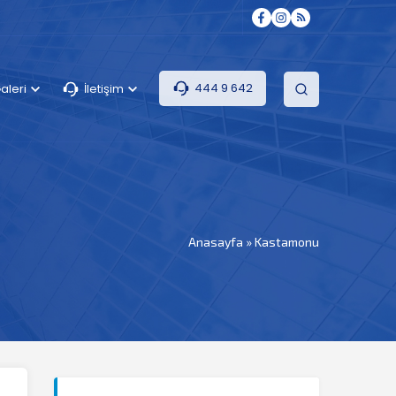
444 9 642
aleri
İletişim
Anasayfa
»
Kastamonu