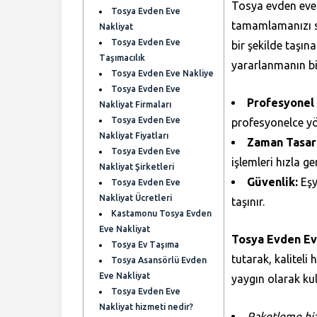
Tosya evden eve n
Tosya Evden Eve
tamamlamanızı s
Nakliyat
Tosya Evden Eve
bir şekilde taşına
Taşımacılık
yararlanmanın bi
Tosya Evden Eve Nakliye
Tosya Evden Eve
Profesyonel
Nakliyat Firmaları
Tosya Evden Eve
profesyonelce yö
Nakliyat Fiyatları
Zaman Tasar
Tosya Evden Eve
işlemleri hızla ger
Nakliyat Şirketleri
Güvenlik:
Eşy
Tosya Evden Eve
Nakliyat Ücretleri
taşınır.
Kastamonu Tosya Evden
Eve Nakliyat
Tosya Evden Ev
Tosya Ev Taşıma
tutarak, kalitel
Tosya Asansörlü Evden
Eve Nakliyat
yaygın olarak kull
Tosya Evden Eve
Nakliyat hizmeti nedir?
Paketleme hi