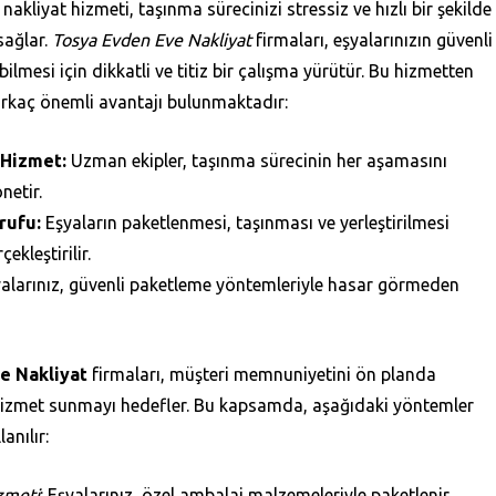
akliyat hizmeti, taşınma sürecinizi stressiz ve hızlı bir şekilde
ağlar.
Tosya Evden Eve Nakliyat
firmaları, eşyalarınızın güvenli
bilmesi için dikkatli ve titiz bir çalışma yürütür. Bu hizmetten
rkaç önemli avantajı bulunmaktadır:
 Hizmet:
Uzman ekipler, taşınma sürecinin her aşamasını
netir.
rufu:
Eşyaların paketlenmesi, taşınması ve yerleştirilmesi
çekleştirilir.
alarınız, güvenli paketleme yöntemleriyle hasar görmeden
e Nakliyat
firmaları, müşteri memnuniyetini ön planda
i hizmet sunmayı hedefler. Bu kapsamda, aşağıdaki yöntemler
anılır:
zmeti
: Eşyalarınız, özel ambalaj malzemeleriyle paketlenir.