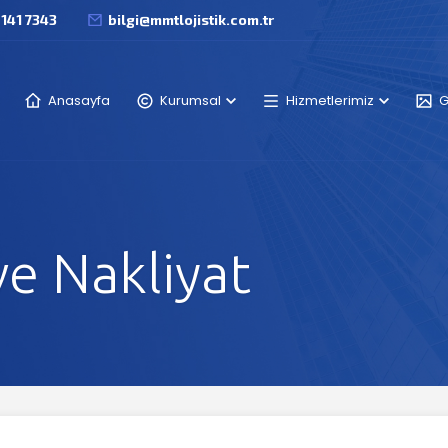
 141 7343
bilgi@mmtlojistik.com.tr
Anasayfa
Kurumsal
Hizmetlerimiz
G
e Nakliyat