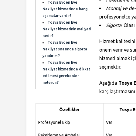
Tosya Evden Eve
Montaj ve de
Nakliyat hizmetinde hangi
aşamalar vardır?
profesyonelce yap
Tosya Evden Eve
Sigorta
: Olası
Nakliyat hizmetinin maliyeti
nedir?
Hizmet kalitesini
Tosya Evden Eve
Nakliyat sırasında sigorta
önem verir ve süre
yapılır mı?
hizmeti almak içi
Tosya Evden Eve
seçmektir.
Nakliyat hizmetinde dikkat
edilmesi gerekenler
Aşağıda
Tosya 
nelerdir?
karşılaştırmasını 
Özellikler
Tosya E
Profesyonel Ekip
Var
Paketleme ve Ambalaj
Var