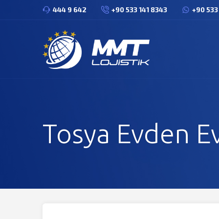
444 9 642
+90 533 141 8343
+90 533
Tosya Evden Ev