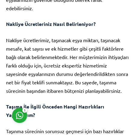
edebilirsiniz.
Nakliye Ücretleriniz Nasıl Belirleniyor?
Nakliye ücretlerimiz, taşınacak eşya miktarı, taşınacak
Müşteri Temsilcisi
mesafe, kat sayısı ve ek hizmetler gibi çeşitli faktörlere
bağlı olarak belirlenmektedir. Her müşterimizin ihtiyaçları
farklı olduğu için, ücretsiz ekspertiz hizmetimiz
sayesinde eşyalarınızın durumu değerlendirildikten sonra
net bir fiyat teklifi sunmaktayız. Bu sayede, taşınma
sürecinin başından itibaren bütçenizi planlayabilirsiniz.
Cevap Yaz
Taşıma İle İlgili Önceden Hangi Hazırlıkları
1
Yapmalıyım?
Taşınma sürecinin sorunsuz geçmesi için bazı hazırlıklar