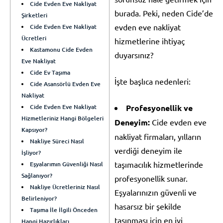
Cide Evden Eve Nakliyat
burada. Peki, neden Cide’de
Şirketleri
evden eve nakliyat
Cide Evden Eve Nakliyat
Ücretleri
hizmetlerine ihtiyaç
Kastamonu Cide Evden
duyarsınız?
Eve Nakliyat
Cide Ev Taşıma
İşte başlıca nedenleri:
Cide Asansörlü Evden Eve
Nakliyat
Cide Evden Eve Nakliyat
Profesyonellik ve
Hizmetleriniz Hangi Bölgeleri
Deneyim:
Cide evden eve
Kapsıyor?
nakliyat firmaları, yılların
Nakliye Süreci Nasıl
verdiği deneyim ile
İşliyor?
taşımacılık hizmetlerinde
Eşyalarımın Güvenliği Nasıl
Sağlanıyor?
profesyonellik sunar.
Nakliye Ücretleriniz Nasıl
Eşyalarınızın güvenli ve
Belirleniyor?
hasarsız bir şekilde
Taşıma İle İlgili Önceden
taşınması için en iyi
Hangi Hazırlıkları