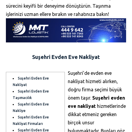
sürecini keyifli bir deneyime dönüştürün. Taşınma
işlerinizi uzman ellere bırakın ve rahatınıza bakın!
Suşehri Evden Eve Nakliyat
Suşehri’de evden eve
Suşehri Evden Eve
nakliyat hizmeti alırken,
Nakliyat
doğru firma seçimi büyük
Suşehri Evden Eve
önem taşır.
Suşehri evden
Taşımacılık
Suşehri Evden Eve
eve nakliyat
hizmetlerinde
Nakliye
dikkat etmeniz gereken
Suşehri Evden Eve
birçok unsur
Nakliyat Firmaları
Suşehri Evden Eve
bulunmaktadır. Bunları göz