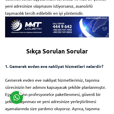
yeni adresinize ulaşmasını istiyorsanız, asansörlü
taşımacılık tercih edilebilir en iyi yöntemdir.
Müşteri Temsilcisi
Sıkça Sorulan Sorular
1. Gemerek evden eve nakliyat hizmetleri nelerdir?
Cevap Yaz
Gemerek evden eve nakliyat hizmetlerimiz, taşınma
sürecinizin her adımını kapsayacak şekilde planlanmıştır.
Eşyalarınızın profesyonelce paketlenmesi, güvenli bir
1
şekilde taşınması ve yeni adresinize yerleştirilmesi
aşamalarında size yardımcı oluyoruz. Ayrıca, taşınma