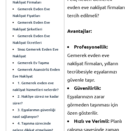
Nakliyat Firmaları
evden eve nakliyat firmaları
Gemerek Evden Eve
tercih edilmeli?
Nakliyat Fiyatları
Gemerek Evden Eve
Nakliyat Şirketleri
Avantajlar:
Gemerek Evden Eve
Nakliyat Ücretleri
Profesyonellik:
Sivas Gemerek Evden Eve
Gemerek evden eve
Nakliyat
Gemerek Ev Taşıma
nakliyat firmaları, yılların
Gemerek Asansörlü Evden
tecrübesiyle eşyalarınızı
Eve Nakliyat
güvenle taşır.
1. Gemerek evden eve
Güvenilirlik:
nakliyat hizmetleri nelerdir?
Eşyalarınızın zarar
2. Nakliye süresi ne kadar
sürer?
görmeden taşınması için
3. Eşyalarımın güvenliği
özen gösterilir.
nasıl sağlanıyor?
Hızlı ve Verimli:
Planlı
4. Taşınma sürecinde
çalışma sayesinde zaman
nelere dikkat etmeliyim?