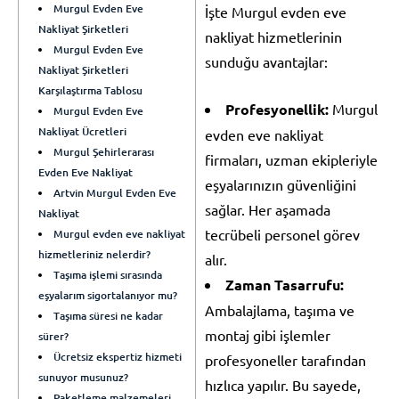
Murgul Evden Eve
İşte Murgul evden eve
Nakliyat Şirketleri
nakliyat hizmetlerinin
Murgul Evden Eve
sunduğu avantajlar:
Nakliyat Şirketleri
Karşılaştırma Tablosu
Profesyonellik:
Murgul
Murgul Evden Eve
Nakliyat Ücretleri
evden eve nakliyat
Murgul Şehirlerarası
firmaları, uzman ekipleriyle
Evden Eve Nakliyat
eşyalarınızın güvenliğini
Artvin Murgul Evden Eve
sağlar. Her aşamada
Nakliyat
tecrübeli personel görev
Murgul evden eve nakliyat
hizmetleriniz nelerdir?
alır.
Taşıma işlemi sırasında
Zaman Tasarrufu:
eşyalarım sigortalanıyor mu?
Ambalajlama, taşıma ve
Taşıma süresi ne kadar
montaj gibi işlemler
sürer?
Ücretsiz ekspertiz hizmeti
profesyoneller tarafından
sunuyor musunuz?
hızlıca yapılır. Bu sayede,
Paketleme malzemeleri