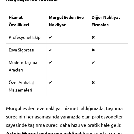
Hizmet
Murgul Evden Eve
Diğer Nakliyat
Özellikleri
Nakliyat
Firmaları
Profesyonel Ekip
✔
✖
Eşya Sigortası
✔
✖
Modern Taşıma
✔
✔
Araçları
Özel Ambalaj
✔
✖
Malzemeleri
Murgul evden eve nakliyat hizmeti aldığınızda, taşınma
sürecinin her aşamasında yanınızda olan profesyoneller
sayesinde taşınma süreci daha hızlı ve pratik hale gelir.
Artvin Murgul evden eve nakliyat
konusunda uzman