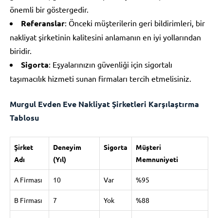
önemli bir göstergedir.
Referanslar
: Önceki müşterilerin geri bildirimleri, bir
nakliyat şirketinin kalitesini anlamanın en iyi yollarından
biridir.
Sigorta
: Eşyalarınızın güvenliği için sigortalı
taşımacılık hizmeti sunan firmaları tercih etmelisiniz.
Murgul Evden Eve Nakliyat Şirketleri Karşılaştırma
Tablosu
Şirket
Deneyim
Sigorta
Müşteri
Adı
(Yıl)
Memnuniyeti
A Firması
10
Var
%95
B Firması
7
Yok
%88