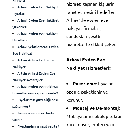
Firmaları
hizmet, taşınan kişilerin
Arhavi Evden Eve Nakliyat
rahat etmesini hedefler.
Fiyatları
Arhavi’de evden eve
Arhavi Evden Eve Nakliyat
Şirketleri
nakliyat firmaları,
Arhavi Evden Eve Nakliyat
sundukları çeşitli
Ücretleri
hizmetlerle dikkat çeker.
Arhavi Şehirlerarası Evden
Eve Nakliyat
Arhavi Evden Eve
Artvin Arhavi Evden Eve
Nakliyat
Nakliyat Hizmetleri:
Artvin Arhavi Evden Eve
Nakliyat Avantajları:
Paketleme
: Eşyalar
Arhavi evden eve nakliyat
özenle paketlenir ve
hizmetlerinin kapsamı nedir?
korunur.
Eşyalarımın güvenliği nasıl
sağlanıyor?
Montaj ve De-montaj
:
Taşınma süreci ne kadar
Mobilyaların sökülüp tekrar
sürer?
kurulması işlemleri yapılır.
Fiyatlandırma nasıl yapılır?