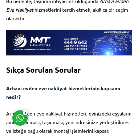
Bu nedenle, taşınma ihtiyacınız olduğunda
Arhavi Evden
Eve Nakliyat
hizmetlerini tercih etmek, akıllıca bir seçim
olacaktır.
Müşteri Temsilcisi
Sıkça Sorulan Sorular
Arhavi evden eve nakliyat hizmetlerinin kapsamı
Cevap Yaz
nedir?
Arhavi evden eve nakliyat hizmetleri, evinizdeki eşyaların
1
ambalajlanması, taşınması, yeni adresinize yerleştirilmesi
ve isteğe bağlı olarak montaj işlemlerini kapsar.