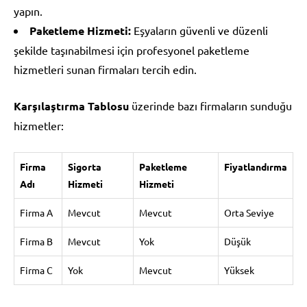
yapın.
Paketleme Hizmeti:
Eşyaların güvenli ve düzenli
şekilde taşınabilmesi için profesyonel paketleme
hizmetleri sunan firmaları tercih edin.
Karşılaştırma Tablosu
üzerinde bazı firmaların sunduğu
hizmetler:
Firma
Sigorta
Paketleme
Fiyatlandırma
Adı
Hizmeti
Hizmeti
Firma A
Mevcut
Mevcut
Orta Seviye
Firma B
Mevcut
Yok
Düşük
Firma C
Yok
Mevcut
Yüksek