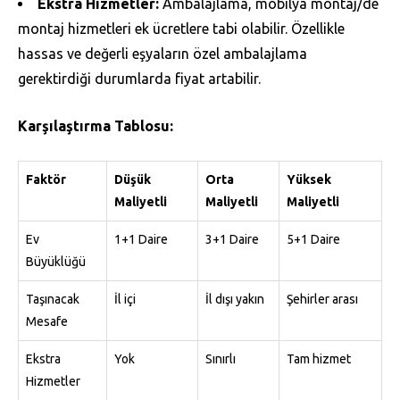
Ekstra Hizmetler:
Ambalajlama, mobilya montaj/de
montaj hizmetleri ek ücretlere tabi olabilir. Özellikle
hassas ve değerli eşyaların özel ambalajlama
gerektirdiği durumlarda fiyat artabilir.
Karşılaştırma Tablosu:
Faktör
Düşük
Orta
Yüksek
Maliyetli
Maliyetli
Maliyetli
Ev
1+1 Daire
3+1 Daire
5+1 Daire
Büyüklüğü
Taşınacak
İl içi
İl dışı yakın
Şehirler arası
Mesafe
Ekstra
Yok
Sınırlı
Tam hizmet
Hizmetler