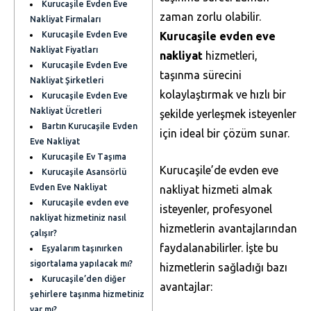
Kurucaşile Evden Eve
zaman zorlu olabilir.
Nakliyat Firmaları
Kurucaşile Evden Eve
Kurucaşile evden eve
Nakliyat Fiyatları
nakliyat
hizmetleri,
Kurucaşile Evden Eve
taşınma sürecini
Nakliyat Şirketleri
kolaylaştırmak ve hızlı bir
Kurucaşile Evden Eve
Nakliyat Ücretleri
şekilde yerleşmek isteyenler
Bartın Kurucaşile Evden
için ideal bir çözüm sunar.
Eve Nakliyat
Kurucaşile Ev Taşıma
Kurucaşile’de evden eve
Kurucaşile Asansörlü
Evden Eve Nakliyat
nakliyat hizmeti almak
Kurucaşile evden eve
isteyenler, profesyonel
nakliyat hizmetiniz nasıl
hizmetlerin avantajlarından
çalışır?
faydalanabilirler. İşte bu
Eşyalarım taşınırken
sigortalama yapılacak mı?
hizmetlerin sağladığı bazı
Kurucaşile’den diğer
avantajlar:
şehirlere taşınma hizmetiniz
var mı?