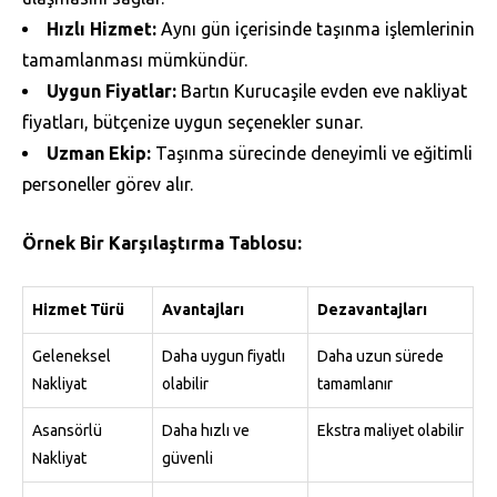
Hızlı Hizmet:
Aynı gün içerisinde taşınma işlemlerinin
tamamlanması mümkündür.
Uygun Fiyatlar:
Bartın Kurucaşile evden eve nakliyat
fiyatları, bütçenize uygun seçenekler sunar.
Uzman Ekip:
Taşınma sürecinde deneyimli ve eğitimli
personeller görev alır.
Örnek Bir Karşılaştırma Tablosu:
Hizmet Türü
Avantajları
Dezavantajları
Geleneksel
Daha uygun fiyatlı
Daha uzun sürede
Nakliyat
olabilir
tamamlanır
Asansörlü
Daha hızlı ve
Ekstra maliyet olabilir
Nakliyat
güvenli