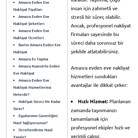
Amasra Evden Eve
insan için zahmetli ve
Nakliyat Fiyatları
stresli bir süreç olabilir.
Amasra Evden Eve
Nakliyat Şirketleri
Ancak, profesyonel nakliyat
Amasra Evden Eve
firmaları sayesinde bu
Nakliyat Ücretleri
süreci daha sorunsuz bir
Bartın Amasra Evden Eve
şekilde atlatabilirsiniz.
Nakliyat
Amasra Ev Taşıma
Amasra Asansörlü Evden
Amasra evden eve nakliyat
Eve Nakliyat
hizmetleri sundukları
Amasra Evden Eve
avantajlar ile dikkat çeker:
Nakliyat Hizmetleriniz
Nelerdir?
Hızlı Hizmet:
Planlanan
Nakliyat Süreci Ne Kadar
Sürer?
zamanda taşınmanızı
Eşyalarımın Güvenliğini
tamamlamak için
Nasıl Sağlıyorsunuz?
profesyonel ekipler hızlı ve
Ücretlendirme Nasıl
verimli çalışır.
Yapılır?