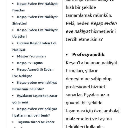
Keşap Evden Eve Nakliyat
hızlı bir şekilde
Fiyatları
tamamlamak mümkün.
Keşap Evden Eve Nakliyat
Peki, neden
Keşap evden
Şirketleri
Keşap Evden Eve Nakliyat
eve nakliyat
hizmetlerini
Ücretleri
tercih etmelisiniz?
Giresun Keşap Evden Eve
Nakliyat
Profesyonellik
:
Müşteri Yorumları
Keşap’ta bulunan nakliyat
Keşap Ev Taşıma
Keşap Asansörlü Evden
firmaları, yılların
Eve Nakliyat
deneyimine sahip olup
Keşap evden eve nakliyat
profesyonel hizmet
hizmetiniz nelerdir?
sunarlar. Eşyalarınızın
Eşyalarım taşınırken zarar
güvenli bir şekilde
görür mü?
Keşap evden eve nakliyat
taşınması için özel ambalaj
fiyatları nasıl belirlenir?
malzemeleri ve taşıma
Taşınma süreci ne kadar
teknikleri kullanılır.