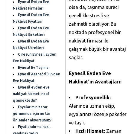
Eynesil Evden Eve
olsa da, taşınma süreci
Nakliyat Firmaları
Eynesil Evden Eve
genellikle stresli ve
Nakliyat Fiyatları
zahmetli olabiliyor. Bu
Eynesil Evden Eve
noktada profesyonel bir
Nakliyat Şirketleri
nakliyat firması ile
Eynesil Evden Eve
Nakliyat Ücretleri
çalışmak büyük bir avantaj
Giresun Eynesil Evden
sağlar.
Eve Nakliyat
Eynesil Ev Taşıma
Eynesil Evden Eve
Eynesil Asansörlü Evden
Eve Nakliyat
Nakliyat’ın Avantajları:
Eynesil evden eve
nakliyat hizmeti nasıl
Profesyonellik:
işlemektedir?
Alanında uzman ekip,
Eşyalarımın zarar
görmemesi için ne tür
eşyalarınızı özenle paketler
önlemler alıyorsunuz?
ve taşır.
Fiyatlandırma nasıl
Hızlı Hizmet:
Zaman
yapılmaktadır?