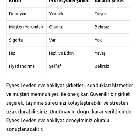
Kriter
Profesyonel Şirket
Amatör Şirket
Deneyim
Yüksek
Düşük
Müşteri Yorumları
Olumlu
Belirsiz
Sigorta
Var
Yok
Hız
Hızlı ve Etkin
Yavaş
Fiyatlandırma
Şeffaf
Belirsiz
Eynesil evden eve nakliyat şirketleri, sundukları hizmetler
ve müşteri memnuniyeti ile öne çıkar. Güvenilir bir şirket
seçerek, taşınma sürecinizi kolaylaştırabilir ve stresten
uzak durabilirsiniz. Unutmayın, doğru karar verildiğinde
Eynesil evden eve nakliyat deneyiminiz olumlu
sonuçlanacaktır.