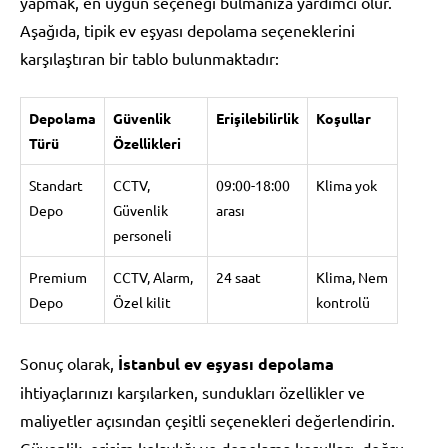
yapmak, en uygun seçeneği bulmanıza yardımcı olur.
Aşağıda, tipik ev eşyası depolama seçeneklerini
karşılaştıran bir tablo bulunmaktadır:
Depolama
Güvenlik
Erişilebilirlik
Koşullar
Türü
Özellikleri
Standart
CCTV,
09:00-18:00
Klima yok
Depo
Güvenlik
arası
personeli
Premium
CCTV, Alarm,
24 saat
Klima, Nem
Depo
Özel kilit
kontrolü
Sonuç olarak,
İstanbul ev eşyası depolama
ihtiyaçlarınızı karşılarken, sundukları özellikler ve
maliyetler açısından çeşitli seçenekleri değerlendirin.
Güvenlik, erişim kolaylığı ve depolama koşulları, doğru