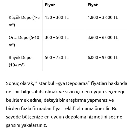
Fiyat
Fiyat
Küçük Depo (1-5
150 – 300 TL
1.800 – 3.600 TL
m²)
Orta Depo (5-10
300 – 500 TL
3.600 – 6.000 TL
m²)
Büyük Depo
500 – 750 TL
6.000 – 9.000 TL
(10+ m²)
Sonuç olarak, “İstanbul Eşya Depolama” fiyatları hakkında
net bir bilgi sahibi olmak ve sizin için en uygun seçeneği
belirlemek adına, detaylı bir araştırma yapmanız ve
birden fazla firmadan fiyat teklifi almanız önerilir. Bu
sayede bütçenize en uygun depolama hizmetini seçme
şansını yakalarsınız.