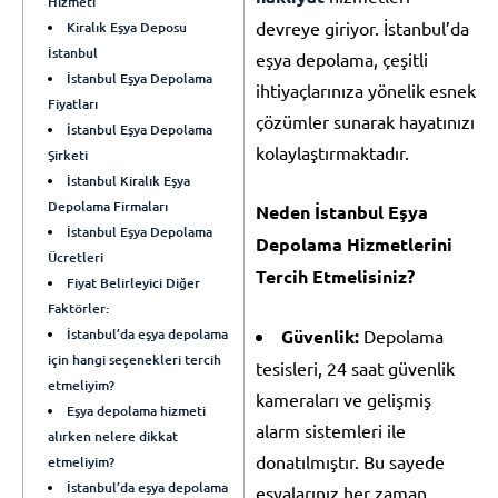
Hizmeti
devreye giriyor. İstanbul’da
Kiralık Eşya Deposu
İstanbul
eşya depolama, çeşitli
İstanbul Eşya Depolama
ihtiyaçlarınıza yönelik esnek
Fiyatları
çözümler sunarak hayatınızı
İstanbul Eşya Depolama
kolaylaştırmaktadır.
Şirketi
İstanbul Kiralık Eşya
Depolama Firmaları
Neden İstanbul Eşya
İstanbul Eşya Depolama
Depolama Hizmetlerini
Ücretleri
Tercih Etmelisiniz?
Fiyat Belirleyici Diğer
Faktörler:
İstanbul’da eşya depolama
Güvenlik:
Depolama
için hangi seçenekleri tercih
tesisleri, 24 saat güvenlik
etmeliyim?
kameraları ve gelişmiş
Eşya depolama hizmeti
alarm sistemleri ile
alırken nelere dikkat
donatılmıştır. Bu sayede
etmeliyim?
İstanbul’da eşya depolama
eşyalarınız her zaman