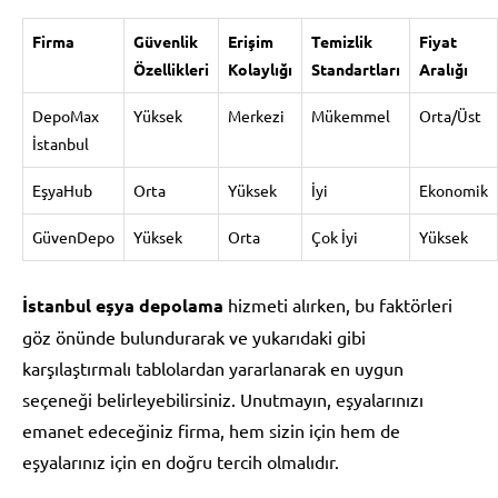
Firma
Güvenlik
Erişim
Temizlik
Fiyat
Özellikleri
Kolaylığı
Standartları
Aralığı
DepoMax
Yüksek
Merkezi
Mükemmel
Orta/Üst
İstanbul
EşyaHub
Orta
Yüksek
İyi
Ekonomik
GüvenDepo
Yüksek
Orta
Çok İyi
Yüksek
İstanbul eşya depolama
hizmeti alırken, bu faktörleri
göz önünde bulundurarak ve yukarıdaki gibi
karşılaştırmalı tablolardan yararlanarak en uygun
seçeneği belirleyebilirsiniz. Unutmayın, eşyalarınızı
emanet edeceğiniz firma, hem sizin için hem de
eşyalarınız için en doğru tercih olmalıdır.