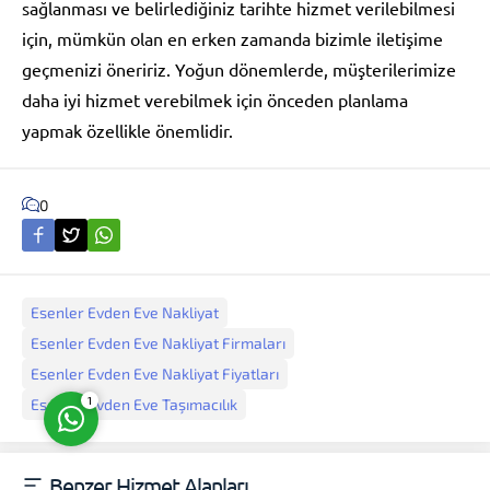
sağlanması ve belirlediğiniz tarihte hizmet verilebilmesi
için, mümkün olan en erken zamanda bizimle iletişime
geçmenizi öneririz. Yoğun dönemlerde, müşterilerimize
daha iyi hizmet verebilmek için önceden planlama
yapmak özellikle önemlidir.
Müşteri Temsilcisi
0
Esenler Evden Eve Nakliyat
Cevap Yaz
Esenler Evden Eve Nakliyat Firmaları
Esenler Evden Eve Nakliyat Fiyatları
1
Esenler Evden Eve Taşımacılık
Benzer Hizmet Alanları