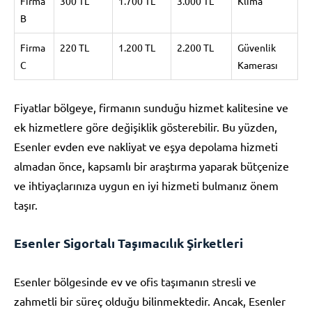
Firma
300 TL
1.700 TL
3.000 TL
Klima
B
Firma
220 TL
1.200 TL
2.200 TL
Güvenlik
C
Kamerası
Fiyatlar bölgeye, firmanın sunduğu hizmet kalitesine ve
ek hizmetlere göre değişiklik gösterebilir. Bu yüzden,
Esenler evden eve nakliyat ve eşya depolama hizmeti
almadan önce, kapsamlı bir araştırma yaparak bütçenize
ve ihtiyaçlarınıza uygun en iyi hizmeti bulmanız önem
taşır.
Esenler Sigortalı Taşımacılık Şirketleri
Esenler bölgesinde ev ve ofis taşımanın stresli ve
zahmetli bir süreç olduğu bilinmektedir. Ancak, Esenler