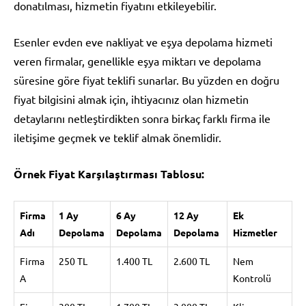
donatılması, hizmetin fiyatını etkileyebilir.
Esenler evden eve nakliyat ve eşya depolama hizmeti
veren firmalar, genellikle eşya miktarı ve depolama
süresine göre fiyat teklifi sunarlar. Bu yüzden en doğru
fiyat bilgisini almak için, ihtiyacınız olan hizmetin
detaylarını netleştirdikten sonra birkaç farklı firma ile
iletişime geçmek ve teklif almak önemlidir.
Örnek Fiyat Karşılaştırması Tablosu:
Firma
1 Ay
6 Ay
12 Ay
Ek
Adı
Depolama
Depolama
Depolama
Hizmetler
Firma
250 TL
1.400 TL
2.600 TL
Nem
A
Kontrolü