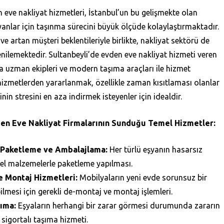
 eve nakliyat hizmetleri, İstanbul’un bu gelişmekte olan
anlar için taşınma sürecini büyük ölçüde kolaylaştırmaktadır.
 ve artan müşteri beklentileriyle birlikte, nakliyat sektörü de
enilemektedir. Sultanbeyli’de evden eve nakliyat hizmeti veren
da uzman ekipleri ve modern taşıma araçları ile hizmet
hizmetlerden yararlanmak, özellikle zaman kısıtlaması olanlar
nin stresini en aza indirmek isteyenler için idealdir.
den Eve Nakliyat Firmalarının Sunduğu Temel Hizmetler:
 Paketleme ve Ambalajlama:
Her türlü eşyanın hasarsız
zel malzemelerle paketleme yapılması.
 Montaj Hizmetleri:
Mobilyaların yeni evde sorunsuz bir
bilmesi için gerekli de-montaj ve montaj işlemleri.
şıma:
Eşyaların herhangi bir zarar görmesi durumunda zararın
 sigortalı taşıma hizmeti.