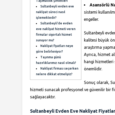
Taşımacılık Şirketleri
Asansörlü Na
Sultanbeyli evden eve
sistemi kullanıl
nakliyat süreci nasıl
işlemektedir?
engeller.
Sultanbeyli’de evden
eve nakliyat hizmeti veren
Sultanbeyli evden
firmalar sigortalı hizmet
kalitesi büyük ö
sunuyor mu?
Nakliyat fiyatları neye
araştırma yapmak
göre belirleniyor?
Ayrıca, hizmet al
Taşınma günü
hangi hizmetleri 
hazırlıklarımız nasıl olmalı?
önemlidir.
Nakliyat firması seçerken
nelere dikkat etmeliyiz?
Sonuç olarak, Sul
hizmeti sunacak profesyonel ve güvenilir bir 
sağlayacaktır.
Sultanbeyli Evden Eve Nakliyat Fiyatlar