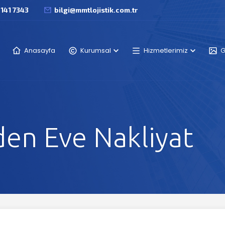
 141 7343
bilgi@mmtlojistik.com.tr
Anasayfa
Kurumsal
Hizmetlerimiz
G
den Eve Nakliyat