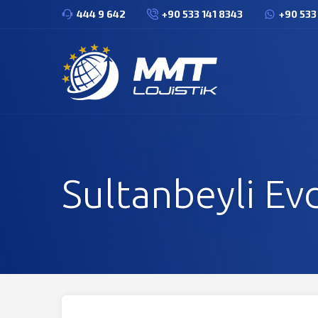
444 9 642
+90 533 141 8343
+90 533
Sultanbeyli Ev