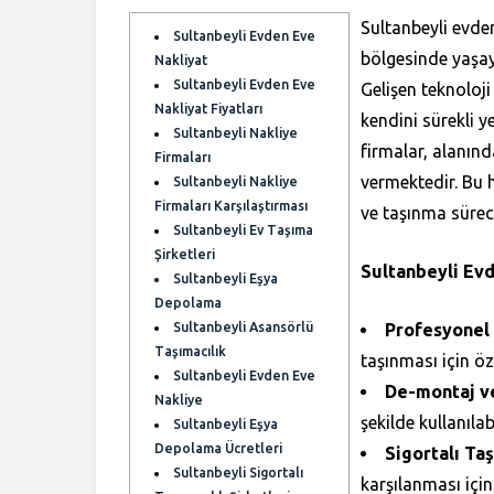
Sultanbeyli evden
Sultanbeyli Evden Eve
bölgesinde yaşay
Nakliyat
Sultanbeyli Evden Eve
Gelişen teknoloji
Nakliyat Fiyatları
kendini sürekli y
Sultanbeyli Nakliye
firmalar, alanın
Firmaları
vermektedir. Bu 
Sultanbeyli Nakliye
Firmaları Karşılaştırması
ve taşınma süreci
Sultanbeyli Ev Taşıma
Şirketleri
Sultanbeyli Ev
Sultanbeyli Eşya
Depolama
Sultanbeyli Asansörlü
Profesyonel
Taşımacılık
taşınması için ö
Sultanbeyli Evden Eve
De-montaj ve
Nakliye
şekilde kullanıla
Sultanbeyli Eşya
Depolama Ücretleri
Sigortalı Ta
Sultanbeyli Sigortalı
karşılanması için