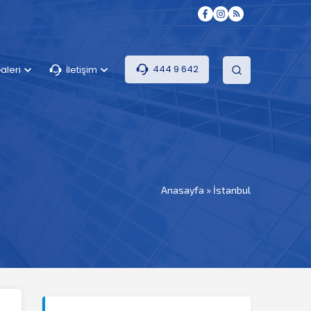
444 9 642
aleri
İletişim
Anasayfa
»
İstanbul