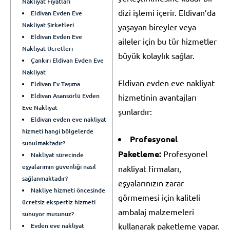
Nakliyat Fiyatları
dizi işlemi içerir. Eldivan’da
Eldivan Evden Eve
Nakliyat Şirketleri
yaşayan bireyler veya
Eldivan Evden Eve
aileler için bu tür hizmetler
Nakliyat Ücretleri
büyük kolaylık sağlar.
Çankırı Eldivan Evden Eve
Nakliyat
Eldivan evden eve nakliyat
Eldivan Ev Taşıma
Eldivan Asansörlü Evden
hizmetinin avantajları
Eve Nakliyat
şunlardır:
Eldivan evden eve nakliyat
hizmeti hangi bölgelerde
Profesyonel
sunulmaktadır?
Paketleme:
Profesyonel
Nakliyat sürecinde
eşyalarımın güvenliği nasıl
nakliyat firmaları,
sağlanmaktadır?
eşyalarınızın zarar
Nakliye hizmeti öncesinde
görmemesi için kaliteli
ücretsiz ekspertiz hizmeti
ambalaj malzemeleri
sunuyor musunuz?
kullanarak paketleme yapar.
Evden eve nakliyat