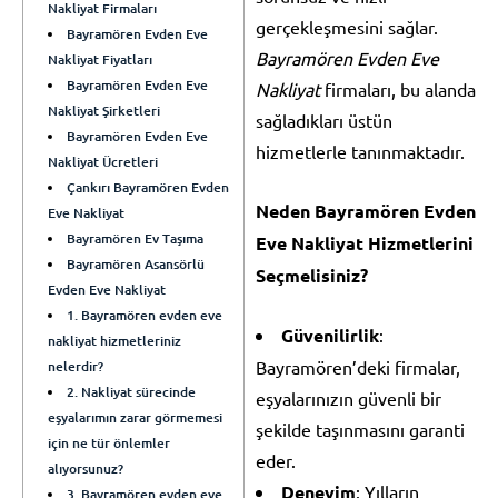
Nakliyat Firmaları
gerçekleşmesini sağlar.
Bayramören Evden Eve
Bayramören Evden Eve
Nakliyat Fiyatları
Bayramören Evden Eve
Nakliyat
firmaları, bu alanda
Nakliyat Şirketleri
sağladıkları üstün
Bayramören Evden Eve
hizmetlerle tanınmaktadır.
Nakliyat Ücretleri
Çankırı Bayramören Evden
Neden Bayramören Evden
Eve Nakliyat
Bayramören Ev Taşıma
Eve Nakliyat Hizmetlerini
Bayramören Asansörlü
Seçmelisiniz?
Evden Eve Nakliyat
1. Bayramören evden eve
Güvenilirlik
:
nakliyat hizmetleriniz
Bayramören’deki firmalar,
nelerdir?
2. Nakliyat sürecinde
eşyalarınızın güvenli bir
eşyalarımın zarar görmemesi
şekilde taşınmasını garanti
için ne tür önlemler
eder.
alıyorsunuz?
Deneyim
: Yılların
3. Bayramören evden eve