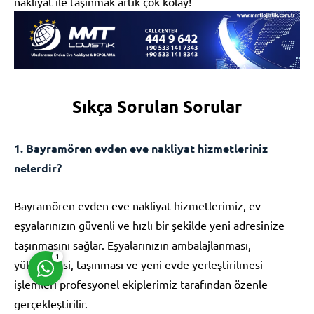
nakliyat ile taşınmak artık çok kolay!
Sıkça Sorulan Sorular
Müşteri Temsilcisi
1. Bayramören evden eve nakliyat hizmetleriniz
nelerdir?
Bayramören evden eve nakliyat hizmetlerimiz, ev
Cevap Yaz
eşyalarınızın güvenli ve hızlı bir şekilde yeni adresinize
taşınmasını sağlar. Eşyalarınızın ambalajlanması,
1
yüklenmesi, taşınması ve yeni evde yerleştirilmesi
işlemleri profesyonel ekiplerimiz tarafından özenle
gerçekleştirilir.