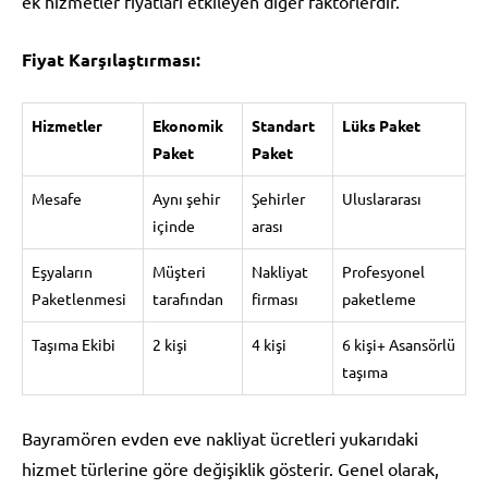
ek hizmetler fiyatları etkileyen diğer faktörlerdir.
Fiyat Karşılaştırması:
Hizmetler
Ekonomik
Standart
Lüks Paket
Paket
Paket
Mesafe
Aynı şehir
Şehirler
Uluslararası
içinde
arası
Eşyaların
Müşteri
Nakliyat
Profesyonel
Paketlenmesi
tarafından
firması
paketleme
Taşıma Ekibi
2 kişi
4 kişi
6 kişi+ Asansörlü
taşıma
Bayramören evden eve nakliyat ücretleri yukarıdaki
hizmet türlerine göre değişiklik gösterir. Genel olarak,