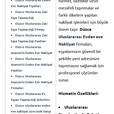
Düzce Uluslararası Evden
hizmet, özellikle uzun
Eve Nakliyat Fiyatları
mesafeli taşınmalar ve
Düzce Uluslararası Zati
farklı ülkelere yapılan
Eşya Taşımacılığı
nakliyat işlemleri için büyük
Düzce Uluslararası Zati
önem taşır.
Düzce
Eşya Taşımacılığı Firması
Düzce Uluslararası Zati
Uluslararası Evden eve
Eşya Taşımacılığı Fiyatları
Nakliyat
firmaları,
Düzce Uluslararası
eşyalarınızın güvenli bir
Asansörlü Evden Eve Nakliyat
şekilde yeni adresinize
Düzce Uluslararası
Asansörlü Evden Eve Nakliyat
taşınmasını sağlamak için
Fiyatları
profesyonel çözümler
Düzce Uluslararası
sunar.
Asansörlü Evden Eve Nakliyat
Firmaları
Hizmetin Özellikleri:
Düzce Uluslararası Ev
Eşyası Taşımacılığı Şirketleri
Düzce uluslararası evden
Uluslararası
eve nakliyat sürecinde hangi