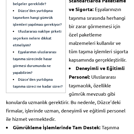
Standartlarda Paketleme
belgeler gereklidir?
ve Sigorta:
Eşyalarınızın
Düzce’den yurtdışına
taşınma sırasında herhangi
taşınırken hangi gümrük
işlemleri yapılması gerekiyor?
bir zarar görmemesi için
Uluslararası nakliye şirketi
özel paketleme
seçerken nelere dikkat
malzemeleri kullanılır ve
etmeliyim?
tüm taşıma işlemleri sigorta
Eşyalarımın uluslararası
taşınma sürecinde hasar
kapsamında gerçekleştirilir.
görmesi durumunda ne
Deneyimli ve Eğitimli
yapabilirim?
Personel:
Uluslararası
Düzce’den yurtdışına
taşımacılık, özellikle
taşınma süreci ne kadar sürer?
gümrük mevzuatı gibi
konularda uzmanlık gerektirir. Bu nedenle, Düzce’deki
firmalar, işlerinde uzman, deneyimli ve eğitimli personel
ile hizmet vermektedir.
Gümrükleme İşlemlerinde Tam Destek:
Taşınma