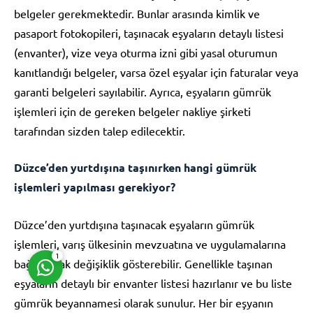
belgeler gerekmektedir. Bunlar arasında kimlik ve
pasaport fotokopileri, taşınacak eşyaların detaylı listesi
(envanter), vize veya oturma izni gibi yasal oturumun
kanıtlandığı belgeler, varsa özel eşyalar için faturalar veya
garanti belgeleri sayılabilir. Ayrıca, eşyaların gümrük
Müşteri Temsilcisi
işlemleri için de gereken belgeler nakliye şirketi
tarafından sizden talep edilecektir.
Düzce’den yurtdışına taşınırken hangi gümrük
işlemleri yapılması gerekiyor?
Cevap Yaz
Düzce’den yurtdışına taşınacak eşyaların gümrük
işlemleri, varış ülkesinin mevzuatına ve uygulamalarına
1
bağlı olarak değişiklik gösterebilir. Genellikle taşınan
eşyaların detaylı bir envanter listesi hazırlanır ve bu liste
gümrük beyannamesi olarak sunulur. Her bir eşyanın