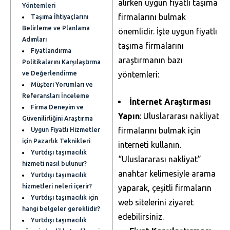
alırken uygun fiyatlı taşıma
Yöntemleri
firmalarını bulmak
Taşıma İhtiyaçlarını
Belirleme ve Planlama
önemlidir. İşte uygun fiyatlı
Adımları
taşıma firmalarını
Fiyatlandırma
araştırmanın bazı
Politikalarını Karşılaştırma
ve Değerlendirme
yöntemleri:
Müşteri Yorumları ve
Referansları İnceleme
İnternet Araştırması
Firma Deneyim ve
Yapın
: Uluslararası nakliyat
Güvenilirliğini Araştırma
firmalarını bulmak için
Uygun Fiyatlı Hizmetler
için Pazarlık Teknikleri
interneti kullanın.
Yurtdışı taşımacılık
“Uluslararası nakliyat”
hizmeti nasıl bulunur?
anahtar kelimesiyle arama
Yurtdışı taşımacılık
hizmetleri neleri içerir?
yaparak, çeşitli firmaların
Yurtdışı taşımacılık için
web sitelerini ziyaret
hangi belgeler gereklidir?
edebilirsiniz.
Yurtdışı taşımacılık