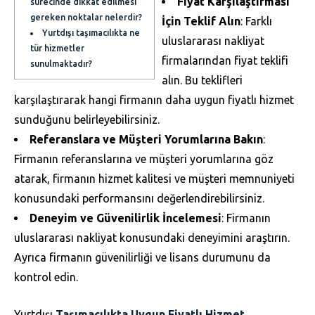
Fiyat Karşılaştırması
sürecinde dikkat edilmesi
gereken noktalar nelerdir?
İçin Teklif Alın
: Farklı
Yurtdışı taşımacılıkta ne
uluslararası nakliyat
tür hizmetler
firmalarından fiyat teklifi
sunulmaktadır?
alın. Bu teklifleri
karşılaştırarak hangi firmanın daha uygun fiyatlı hizmet
sunduğunu belirleyebilirsiniz.
Referanslara ve Müşteri Yorumlarına Bakın
:
Firmanın referanslarına ve müşteri yorumlarına göz
atarak, firmanın hizmet kalitesi ve müşteri memnuniyeti
konusundaki performansını değerlendirebilirsiniz.
Deneyim ve Güvenilirlik İncelemesi
: Firmanın
uluslararası nakliyat konusundaki deneyimini araştırın.
Ayrıca firmanın güvenilirliği ve lisans durumunu da
kontrol edin.
Yurtdışı
Taşımacılıkta Uygun Fiyatlı Hizmet