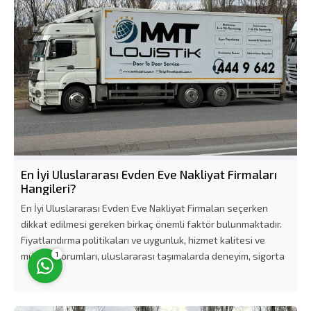
Müşteri Temsilcisi
En İyi Uluslararası Evden Eve Nakliyat Firmaları
Hangileri?
En İyi Uluslararası Evden Eve Nakliyat Firmaları seçerken
Cevap Yaz
dikkat edilmesi gereken birkaç önemli faktör bulunmaktadır.
Fiyatlandırma politikaları ve uygunluk, hizmet kalitesi ve
müşteri yorumları, uluslararası taşımalarda deneyim, sigorta
1
seçenekleri ve güvence, hedeflenen bölgelere olan ulaşım...