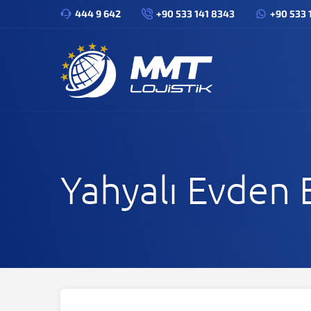
444 9 642
+90 533 141 8343
+90 533 
Yahyalı Evden 