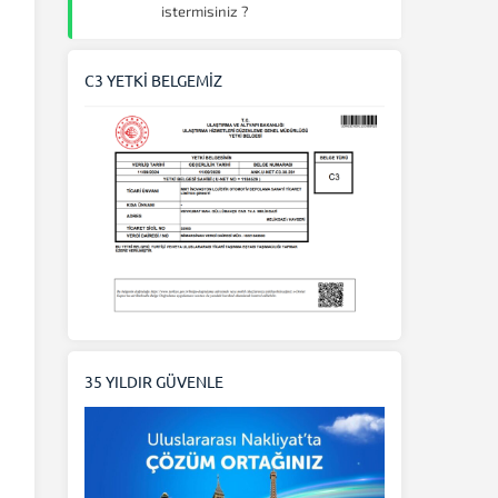
istermisiniz ?
C3 YETKİ BELGEMİZ
35 YILDIR GÜVENLE