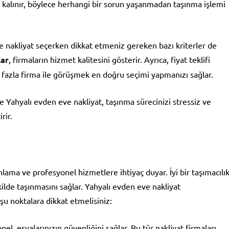
e kalınır, böylece herhangi bir sorun yaşanmadan taşınma işlemi
e nakliyat seçerken dikkat etmeniz gereken bazı kriterler de
lar
, firmaların hizmet kalitesini gösterir. Ayrıca, fiyat teklifi
 fazla firma ile görüşmek en doğru seçimi yapmanızı sağlar.
e Yahyalı evden eve nakliyat, taşınma sürecinizi stressiz ve
rir.
nlama ve profesyonel hizmetlere ihtiyaç duyar. İyi bir taşımacılı
ekilde taşınmasını sağlar. Yahyalı evden eve nakliyat
şu noktalara dikkat etmelisiniz:
el, eşyalarınızın güvenliğini sağlar. Bu tür nakliyat firmaları,