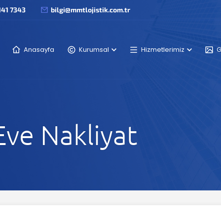
141 7343
bilgi@mmtlojistik.com.tr
Anasayfa
Kurumsal
Hizmetlerimiz
G
Eve Nakliyat