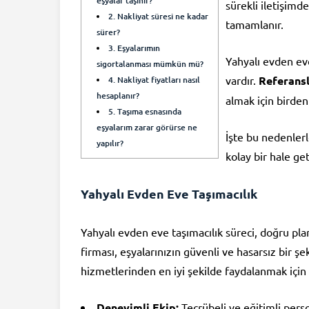
eşyalar taşınır?
sürekli iletişimd
2. Nakliyat süresi ne kadar
tamamlanır.
sürer?
3. Eşyalarımın
Yahyalı evden ev
sigortalanması mümkün mü?
vardır.
Referans
4. Nakliyat fiyatları nasıl
hesaplanır?
almak için birden
5. Taşıma esnasında
eşyalarım zarar görürse ne
İşte bu nedenlerl
yapılır?
kolay bir hale geti
Yahyalı Evden Eve Taşımacılık
Yahyalı evden eve taşımacılık süreci, doğru pla
firması, eşyalarınızın güvenli ve hasarsız bir ş
hizmetlerinden en iyi şekilde faydalanmak için 
Deneyimli Ekip:
Tecrübeli ve eğitimli person