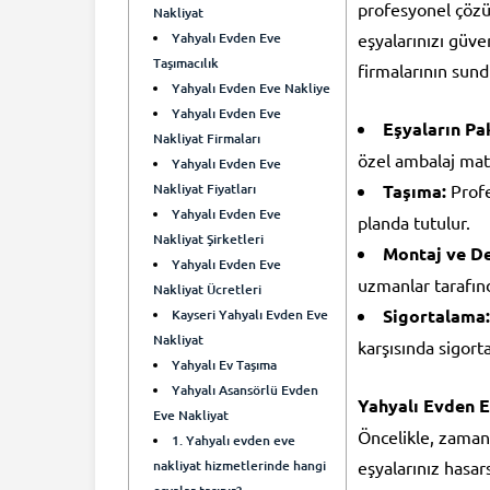
profesyonel çözü
Nakliyat
Yahyalı Evden Eve
eşyalarınızı güve
Taşımacılık
firmalarının sund
Yahyalı Evden Eve Nakliye
Yahyalı Evden Eve
Eşyaların Pa
Nakliyat Firmaları
özel ambalaj mater
Yahyalı Evden Eve
Nakliyat Fiyatları
Taşıma:
Profe
Yahyalı Evden Eve
planda tutulur.
Nakliyat Şirketleri
Montaj ve De
Yahyalı Evden Eve
uzmanlar tarafınd
Nakliyat Ücretleri
Sigortalama:
Kayseri Yahyalı Evden Eve
Nakliyat
karşısında sigort
Yahyalı Ev Taşıma
Yahyalı Asansörlü Evden
Yahyalı Evden E
Eve Nakliyat
Öncelikle, zaman 
1. Yahyalı evden eve
nakliyat hizmetlerinde hangi
eşyalarınız hasars