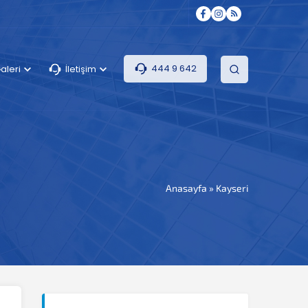
444 9 642
aleri
İletişim
Anasayfa
»
Kayseri