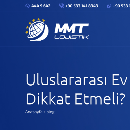
444 9 642
+90 533 141 8343
+90 533 
Uluslararası E
Dikkat Etmeli?
Anasayfa
»
blog