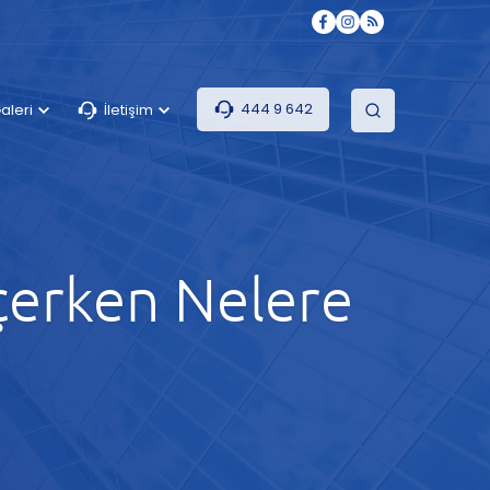
444 9 642
aleri
İletişim
eçerken Nelere