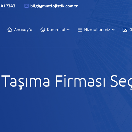
141 7343
bilgi@mmtlojistik.com.tr
Anasayfa
Kurumsal
Hizmetlerimiz
G
v Taşıma Firması S