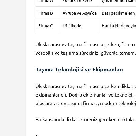
Firma A
20 farklı ülkede
Çok memnun kaldık
Firma B
Avrupa ve Asya’da
Bazı gecikmeler ya
Firma C
15 ülkede
Harika bir deneyi
Uluslararası ev taşıma firması seçerken, firma 
verebilir ve taşınma sürecinizi güvenle tamamla
Taşıma Teknolojisi ve Ekipmanları
Uluslararası ev taşıma firması seçerken dikkat
ekipmanlarıdır. Doğru ekipmanlar ve teknoloji, eş
uluslararası ev taşıma firması, modern teknoloji
Bu kapsamda dikkat etmeniz gereken noktalar 