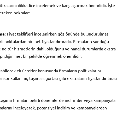
itikalarını dikkatlice incelemek ve karşılaştırmak önemlidir. İşte
ereken noktalar:
rma
: Fiyat teklifleri incelenirken göz önünde bulundurulması
i noktalardan biri net fiyatlandırmadır. Firmaların sunduğu
de ne tür hizmetlerin dahil olduğunu ve hangi durumlarda ekstra
ıldığını net bir şekilde öğrenmek önemlidir.
abilecek ek ücretler konusunda firmaların politikalarını
sör kullanımı, taşıma sigortası gibi ekstraların fiyatlandırılmas
v taşıma firmaları belirli dönemlerde indirimler veya kampanyalar
ikalarını inceleyerek, potansiyel indirim ve kampanyalardan