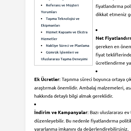
Referans ve Müşteri
fiyatlandırma pol
Yorumları
dikkat etmeniz g
Taşıma Teknolojisi ve
Ekipmanları
Hizmet Kapsamı ve Ekstra
Net Fiyatlandı
Hizmetler
Nakliye Süreci ve Planlama
gereken en öneml
Gümrük İşlemleri ve
fiyat tekliflerin
Uluslararası Taşıma Deneyimi
ücretlendirme yap
Ek Ücretler
: Taşınma süreci boyunca ortaya çık
araştırmak önemlidir. Ambalaj malzemeleri, asan
hakkında detaylı bilgi almak gereklidir.
İndirim ve Kampanyalar
: Bazı uluslararası e
düzenleyebilir. Bu nedenle fiyatlandırma polit
yararlanma imkanını da değerlendirebilirsiniz.